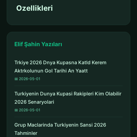
Ozellikleri
Elif Şahin Yazıları
Trkiye 2026 Dnya Kupasna Katld Kerem
Aktrkolunun Gol Tarihi An Yaatt
📅 2026-05-01
Turkiyenin Dunya Kupasi Rakipleri Kim Olabilir
2026 Senaryolari
📅 2026-05-01
Grup Maclarinda Turkiyenin Sansi 2026
Tahminler