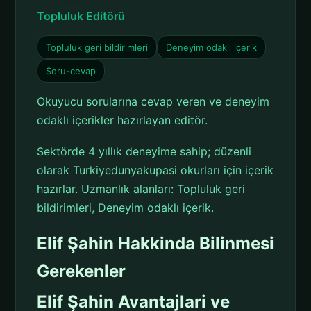
Topluluk Editörü
Topluluk geri bildirimleri
Deneyim odaklı içerik
Soru-cevap
Okuyucu sorularına cevap veren ve deneyim
odaklı içerikler hazırlayan editör.
Sektörde 4 yıllık deneyime sahip; düzenli
olarak Turkiyedunyakupasi okurları için içerik
hazırlar. Uzmanlık alanları: Topluluk geri
bildirimleri, Deneyim odaklı içerik.
Elif Şahin Hakkinda Bilinmesi
Gerekenler
Elif Şahin Avantajlari ve