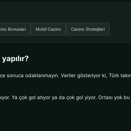
ino Bonusları
Mobil Casino
Casino Stratejileri
 yapılır?
 sonuca odaklanmayın. Veriler gösteriyor ki, Türk takımı
r. Ya çok gol atıyor ya da çok gol yiyor. Ortası yok bu 