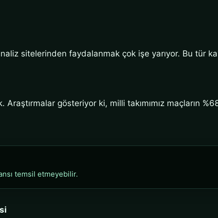
naliz sitelerinden faydalanmak çok işe yarıyor. Bu tür kay
k. Araştırmalar gösteriyor ki, milli takımımız maçların %68
ansı temsil etmeyebilir.
si