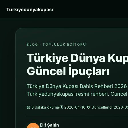
Turkiyedunyakupasi
BLOG · TOPLULUK EDITÖRÜ
Türkiye Dünya Kup
Güncel İpuçları
Türkiye Dünya Kupası Bahis Rehberi 2026 -
Turkiyedunyakupasi resmi rehberi. Guncel
📖 6 dakika okuma
·
🗓️ 2026-04-10
·
🔄 Güncellendi 2026-0
Elif Şahin