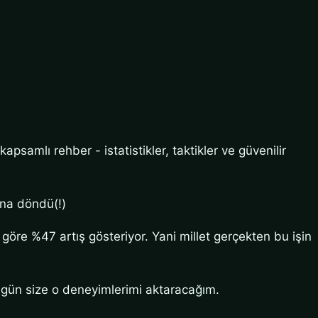
psamlı rehber - istatistikler, taktikler ve güvenilir
ına döndü(!)
göre %47 artış gösteriyor. Yani millet gerçekten bu işin
Bugün size o deneyimlerimi aktaracağım.