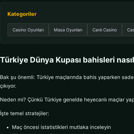
Kategoriler
Casino Oyunları
Masa Oyunları
Canlı Casino
Cas
Türkiye Dünya Kupası bahisleri nasıl
Bak şu önemli: Türkiye maçlarında bahis yaparken sadece
çıkıyor.
Neden mi? Çünkü Türkiye genelde heyecanlı maçlar yapıyo
İşte temel stratejiler:
Maç öncesi istatistikleri mutlaka inceleyin