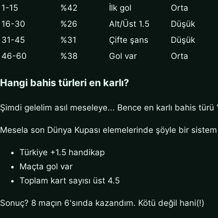
1-15
%42
İlk gol
Orta
16-30
%26
Alt/Üst 1.5
Düşük
31-45
%31
Çifte şans
Düşük
46-60
%38
Gol var
Orta
Hangi bahis türleri en karlı?
Şimdi gelelim asıl meseleye... Bence en karlı bahis türü 
Mesela son Dünya Kupası elemelerinde şöyle bir siste
Türkiye +1.5 handikap
Maçta gol var
Toplam kart sayısı üst 4.5
Sonuç? 8 maçın 6'sında kazandım. Kötü değil hani(!)