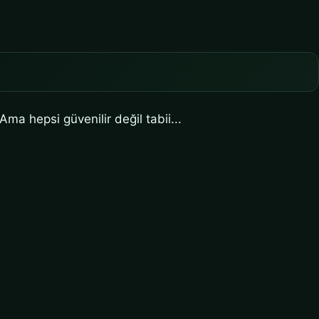
ma hepsi güvenilir değil tabii...