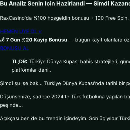
Bu Analiz Senin Icin Hazirlandi — Simdi Kaza
RaxCasino'da %100 hosgeldin bonusu + 100 Free Spin. Gu
HEMEN UYE OL »
💰
7 Gun %20 Kayip Bonusu
— bugun kayit olanlara oz
BONUSU AL
TL;DR:
Türkiye Dünya Kupası bahis stratejileri, günc
platformlar dahil.
Şimdi şu işe bak... Türkiye Dünya Kupası'nda tarihi bir 
Düşünsenize, sadece 2024'te Türk futboluna yapılan bahis
peşinde...
Açıkçası ben de bu trendin içindeyim. Son üç yıldır Tür