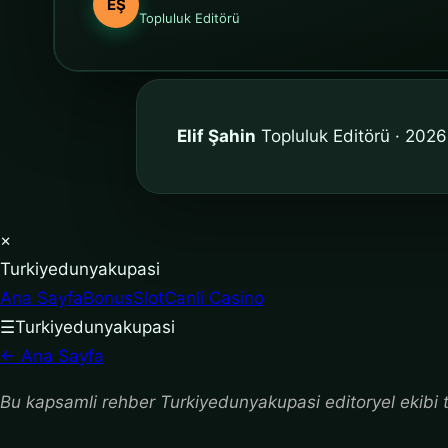
EŞ
Topluluk Editörü
Elif Şahin
Topluluk Editörü · 202
×
Turkiyedunyakupasi
Ana Sayfa
Bonus
Slot
Canli Casino
☰
Turkiyedunyakupasi
← Ana Sayfa
Bu kapsamli rehber Turkiyedunyakupasi editoryel ekibi t