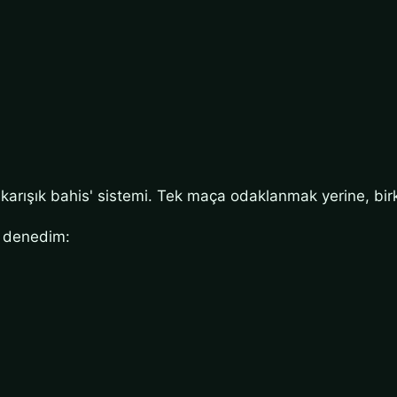
'karışık bahis' sistemi. Tek maça odaklanmak yerine, birk
m denedim: