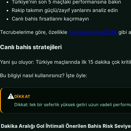
Türkiye'nin son 5 maçtaki performansına bakın
Rakip takımın güçlü/zayıf yanlarını analiz edin
Canlı bahis fırsatlarını kaçırmayın
Tecrubelerime göre, özellikle
Bahistahminleri2026
gibi a
Canlı bahis stratejileri
Yani şu oluyor: Türkiye maçlarında ilk 15 dakika çok kriti
Bu bilgiyi nasıl kullanırsınız? İşte öyle:
⚠️
DIKKAT
Dikkat: tek bir seferlik yüksek getiri uzun vadeli perform
Dakika Aralığı
Gol İhtimali
Önerilen Bahis
Risk Seviye