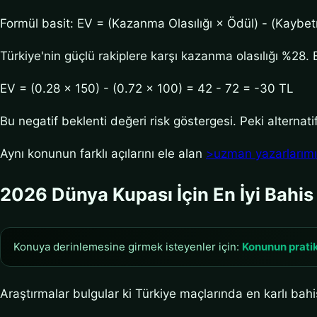
Formül basit: EV = (Kazanma Olasılığı × Ödül) - (Kaybetm
Türkiye'nin güçlü rakiplere karşı kazanma olasılığı %28
EV = (0.28 × 150) - (0.72 × 100) = 42 - 72 = -30 TL
Bu negatif beklenti değeri risk göstergesi. Peki alternatif
Aynı konunun farklı açılarını ele alan
>uzman yazarlarımı
2026 Dünya Kupası İçin En İyi Bahis 
Konuya derinlemesine girmek isteyenler için:
Konunun pratik
Araştırmalar bulgular ki Türkiye maçlarında en karlı bah