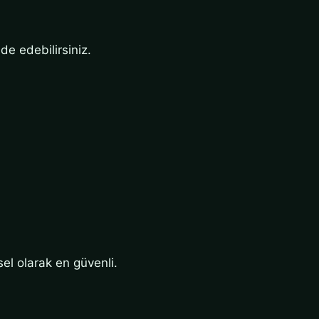
de edebilirsiniz.
el olarak en güvenli.