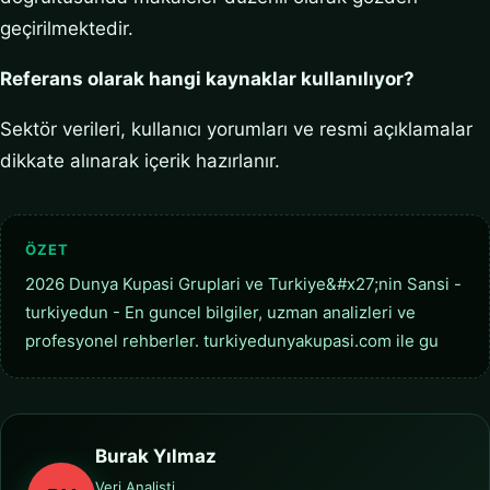
geçirilmektedir.
Referans olarak hangi kaynaklar kullanılıyor?
Sektör verileri, kullanıcı yorumları ve resmi açıklamalar
dikkate alınarak içerik hazırlanır.
ÖZET
2026 Dunya Kupasi Gruplari ve Turkiye&#x27;nin Sansi -
turkiyedun - En guncel bilgiler, uzman analizleri ve
profesyonel rehberler. turkiyedunyakupasi.com ile gu
Burak Yılmaz
Veri Analisti