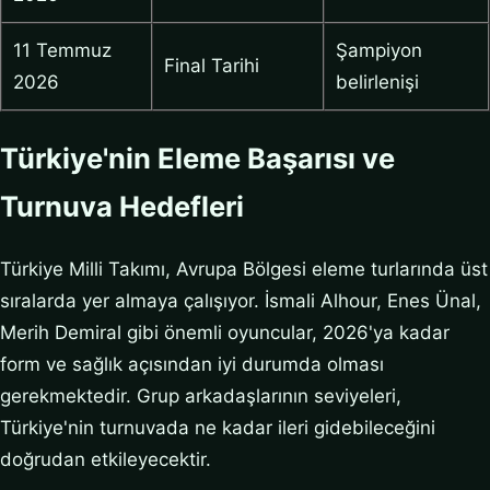
11 Temmuz
Şampiyon
Final Tarihi
2026
belirlenişi
Türkiye'nin Eleme Başarısı ve
Turnuva Hedefleri
Türkiye Milli Takımı, Avrupa Bölgesi eleme turlarında üst
sıralarda yer almaya çalışıyor. İsmali Alhour, Enes Ünal,
Merih Demiral gibi önemli oyuncular, 2026'ya kadar
form ve sağlık açısından iyi durumda olması
gerekmektedir. Grup arkadaşlarının seviyeleri,
Türkiye'nin turnuvada ne kadar ileri gidebileceğini
doğrudan etkileyecektir.