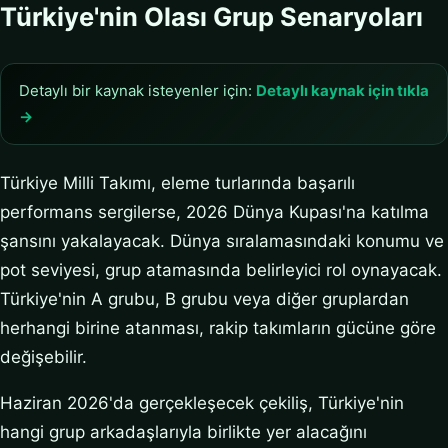
Türkiye'nin Olası Grup Senaryoları
Detaylı bir kaynak isteyenler için:
Detaylı kaynak için tıkla
→
Türkiye Milli Takımı, eleme turlarında başarılı
performans sergilerse, 2026 Dünya Kupası'na katılma
şansını yakalayacak. Dünya sıralamasındaki konumu ve
pot seviyesi, grup atamasında belirleyici rol oynayacak.
Türkiye'nin A grubu, B grubu veya diğer gruplardan
herhangi birine atanması, rakip takımların gücüne göre
değişebilir.
Haziran 2026'da gerçekleşecek çekiliş, Türkiye'nin
hangi grup arkadaşlarıyla birlikte yer alacağını