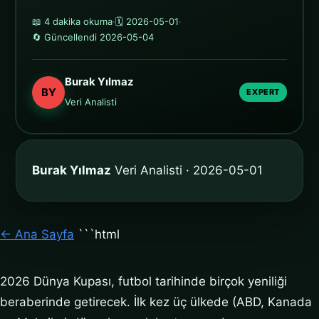
📖 4 dakika okuma
·
🗓️ 2026-05-01
·
🔄 Güncellendi 2026-05-04
Burak Yılmaz
BY
EXPERT
Veri Analisti
Burak Yılmaz
Veri Analisti · 2026-05-01
← Ana Sayfa
```html
2026 Dünya Kupası, futbol tarihinde birçok yeniliği
beraberinde getirecek. İlk kez üç ülkede (ABD, Kanada