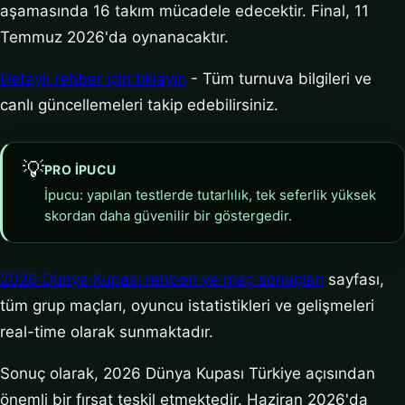
aşamasında 16 takım mücadele edecektir. Final, 11
Temmuz 2026'da oynanacaktır.
Detaylı rehber için tıklayın
- Tüm turnuva bilgileri ve
canlı güncellemeleri takip edebilirsiniz.
💡
PRO IPUCU
İpucu: yapılan testlerde tutarlılık, tek seferlik yüksek
skordan daha güvenilir bir göstergedir.
2026 Dünya Kupası rehberi ve maç sonuçları
sayfası,
tüm grup maçları, oyuncu istatistikleri ve gelişmeleri
real-time olarak sunmaktadır.
Sonuç olarak, 2026 Dünya Kupası Türkiye açısından
önemli bir fırsat teşkil etmektedir. Haziran 2026'da