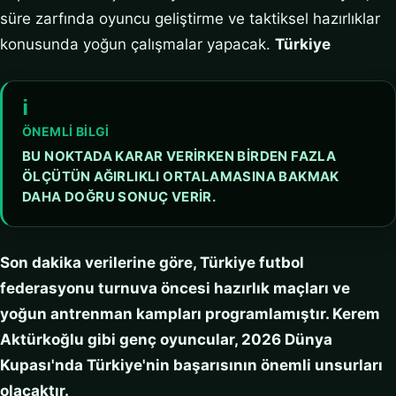
süre zarfında oyuncu geliştirme ve taktiksel hazırlıklar
konusunda yoğun çalışmalar yapacak.
Türkiye
ℹ️
ÖNEMLI BILGI
BU NOKTADA KARAR VERIRKEN BIRDEN FAZLA
ÖLÇÜTÜN AĞIRLIKLI ORTALAMASINA BAKMAK
DAHA DOĞRU SONUÇ VERIR.
Son dakika verilerine göre, Türkiye futbol
federasyonu turnuva öncesi hazırlık maçları ve
yoğun antrenman kampları programlamıştır. Kerem
Aktürkoğlu gibi genç oyuncular, 2026 Dünya
Kupası'nda
Türkiye
'nin başarısının önemli unsurları
olacaktır.