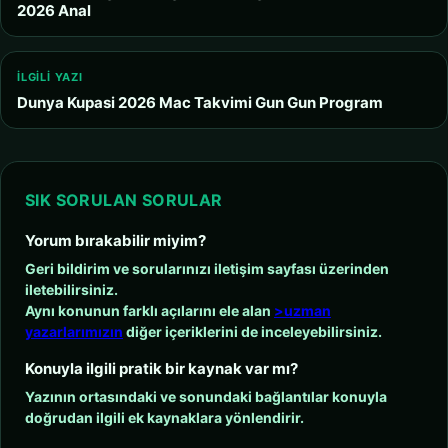
2026 Anal
İLGILI YAZI
Dunya Kupasi 2026 Mac Takvimi Gun Gun Program
SIK SORULAN SORULAR
Yorum bırakabilir miyim?
Geri bildirim ve sorularınızı iletişim sayfası üzerinden
iletebilirsiniz.
Aynı konunun farklı açılarını ele alan
>uzman
yazarlarımızın
diğer içeriklerini de inceleyebilirsiniz.
Konuyla ilgili pratik bir kaynak var mı?
Yazının ortasındaki ve sonundaki bağlantılar konuyla
doğrudan ilgili ek kaynaklara yönlendirir.