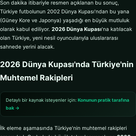
Son dakika itibariyle resmen açıklanan bu sonuç,
Türkiye futbolunun 2002 Dünya Kupası'ndan bu yana
(Güney Kore ve Japonya) yaşadığı en büyük mutluluk
olarak kabul ediliyor.
2026 Dünya Kupası
'na katılacak
olan Türkiye, yeni nesil oyuncularıyla uluslararası
sahnede yerini alacak.
2026 Dünya Kupası'nda Türkiye'nin
Muhtemel Rakipleri
Detaylı bir kaynak isteyenler için:
Konunun pratik tarafına
bak →
İlk eleme aşamasında Türkiye'nin muhtemel rakipleri