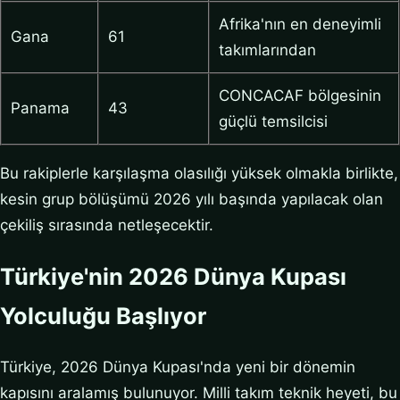
Afrika'nın en deneyimli
Gana
61
takımlarından
CONCACAF bölgesinin
Panama
43
güçlü temsilcisi
Bu rakiplerle karşılaşma olasılığı yüksek olmakla birlikte,
kesin grup bölüşümü 2026 yılı başında yapılacak olan
çekiliş sırasında netleşecektir.
Türkiye'nin 2026 Dünya Kupası
Yolculuğu Başlıyor
Türkiye, 2026 Dünya Kupası'nda yeni bir dönemin
kapısını aralamış bulunuyor. Milli takım teknik heyeti, bu