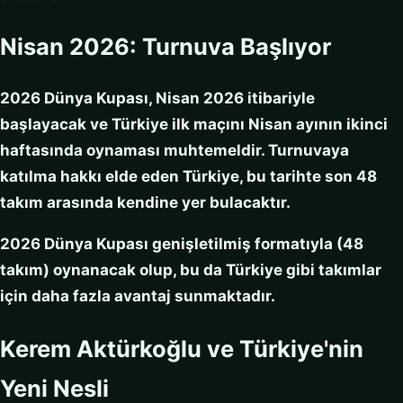
Nisan 2026: Turnuva Başlıyor
2026 Dünya Kupası, Nisan 2026 itibariyle
başlayacak ve
Türkiye
ilk maçını Nisan ayının ikinci
haftasında oynaması muhtemeldir. Turnuvaya
katılma hakkı elde eden
Türkiye
, bu tarihte son 48
takım arasında kendine yer bulacaktır.
2026 Dünya Kupası
genişletilmiş formatıyla (48
takım) oynanacak olup, bu da
Türkiye
gibi takımlar
için daha fazla avantaj sunmaktadır.
Kerem Aktürkoğlu ve Türkiye'nin
Yeni Nesli