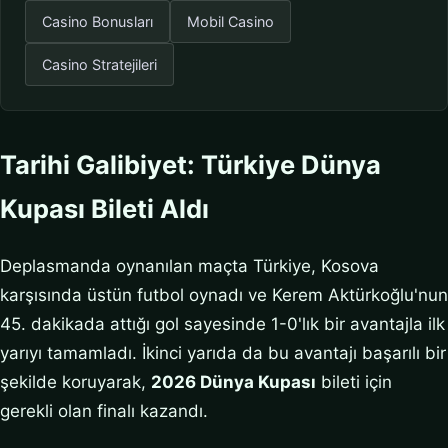
Casino Bonusları
Mobil Casino
Casino Stratejileri
Tarihi Galibiyet: Türkiye Dünya
Kupası Bileti Aldı
Deplasmanda oynanılan maçta Türkiye, Kosova
karşısında üstün futbol oynadı ve Kerem Aktürkoğlu'nun
45. dakikada attığı gol sayesinde 1-0'lık bir avantajla ilk
yarıyı tamamladı. İkinci yarıda da bu avantajı başarılı bir
şekilde koruyarak,
2026 Dünya Kupası
bileti için
gerekli olan finalı kazandı.