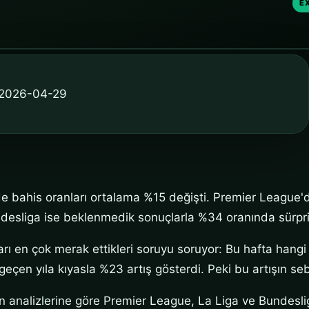
E
 · 2026-04-29
 bahis oranları ortalama %15 değişti. Premier League'de
undesliga ise beklenmedik sonuçlarla %34 oranında sürpri
ları en çok merak ettikleri soruyu soruyor: Bu hafta han
eçen yıla kıyasla %23 artış gösterdi. Peki bu artışın seb
analizlerine göre Premier League, La Liga ve Bundesliga'