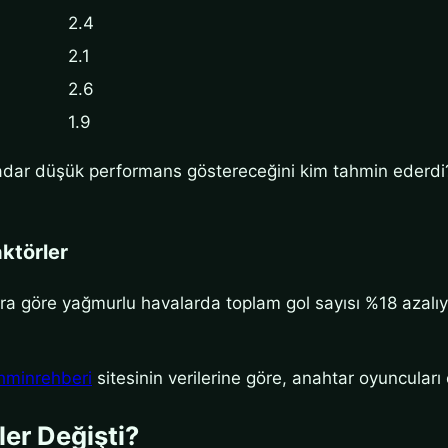
2.4
2.1
2.6
1.9
kadar düşük performans göstereceğini kim tahmin ederdi? 
ktörler
ara göre yağmurlu havalarda toplam gol sayısı %18 azalı
hminrehberi
sitesinin verilerine göre, anahtar oyuncuları
ler Değişti?