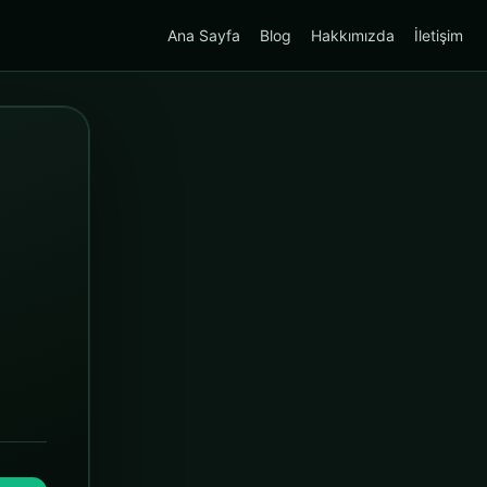
Ana Sayfa
Blog
Hakkımızda
İletişim
s