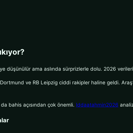
ıkıyor?
iye düşünülür ama aslında sürprizlerle dolu. 2026 veriler
tmund ve RB Leipzig ciddi rakipler haline geldi. Araştır
Bu da bahis açısından çok önemli.
Iddaatahmin2026
analiz
alar