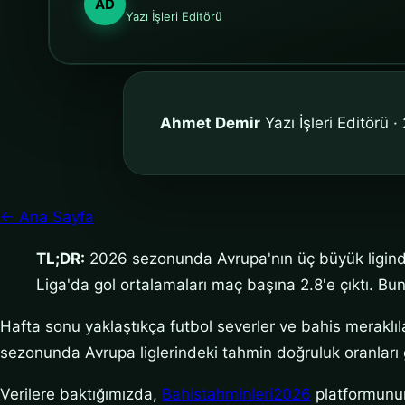
AD
Yazı İşleri Editörü
Ahmet Demir
Yazı İşleri Editörü
← Ana Sayfa
TL;DR:
2026 sezonunda Avrupa'nın üç büyük liginde
Liga'da gol ortalamaları maç başına 2.8'e çıktı. B
Hafta sonu yaklaştıkça futbol severler ve bahis meraklı
sezonunda Avrupa liglerindeki tahmin doğruluk oranları g
Verilere baktığımızda,
Bahistahminleri2026
platformunun 