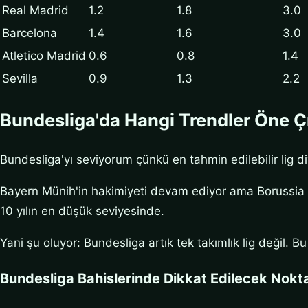
Real Madrid
1.2
1.8
3.0
Barcelona
1.4
1.6
3.0
Atletico Madrid
0.6
0.8
1.4
Sevilla
0.9
1.3
2.2
Bundesliga'da Hangi Trendler Öne Ç
Bundesliga'yı seviyorum çünkü en tahmin edilebilir lig d
Bayern Münih'in hakimiyeti devam ediyor ama Borussia Dor
10 yılın en düşük seviyesinde.
Yani şu oluyor: Bundesliga artık tek takımlık lig değil. 
Bundesliga Bahislerinde Dikkat Edilecek Nokt