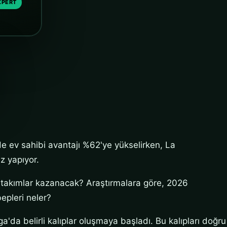
XPERT
 ev sahibi avantajı %62'ye yükselirken, La
z yapıyor.
gi takımlar kazanacak? Araştırmalara göre, 2026
epleri neler?
da belirli kalıplar oluşmaya başladı. Bu kalıpları doğru