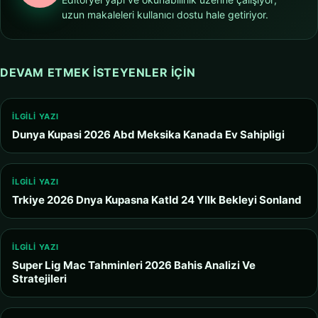
uzun makaleleri kullanıcı dostu hale getiriyor.
DEVAM ETMEK ISTEYENLER IÇIN
İLGILI YAZI
Dunya Kupasi 2026 Abd Meksika Kanada Ev Sahipligi
İLGILI YAZI
Trkiye 2026 Dnya Kupasna Katld 24 Yllk Bekleyi Sonland
İLGILI YAZI
Super Lig Mac Tahminleri 2026 Bahis Analizi Ve
Stratejileri