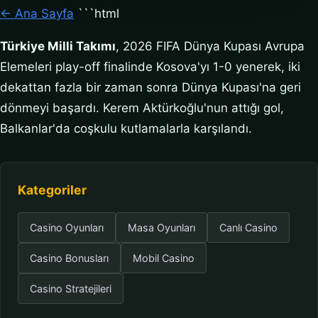
← Ana Sayfa
```html
Türkiye Milli Takımı
, 2026 FIFA Dünya Kupası Avrupa
Elemeleri play-off finalinde Kosova'yı 1-0 yenerek, iki
dekattan fazla bir zaman sonra Dünya Kupası'na geri
dönmeyi başardı. Kerem Aktürkoğlu'nun attığı gol,
Balkanlar'da coşkulu kutlamalarla karşılandı.
Kategoriler
Casino Oyunları
Masa Oyunları
Canlı Casino
Casino Bonusları
Mobil Casino
Casino Stratejileri