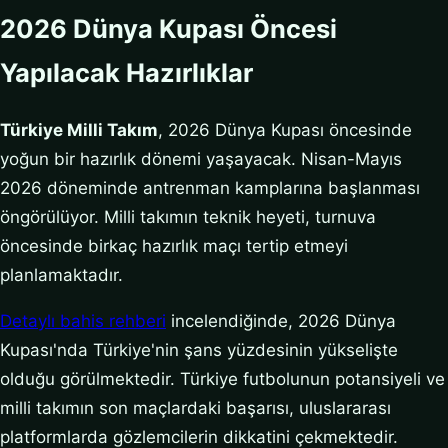
2026 Dünya Kupası Öncesi
Yapılacak Hazırlıklar
Türkiye Milli Takım
, 2026 Dünya Kupası öncesinde
yoğun bir hazırlık dönemi yaşayacak. Nisan-Mayıs
2026 döneminde antrenman kamplarına başlanması
öngörülüyor. Milli takımın teknik heyeti, turnuva
öncesinde birkaç hazırlık maçı tertip etmeyi
planlamaktadır.
Detaylı bahis rehberi
incelendiğinde, 2026 Dünya
Kupası'nda Türkiye'nin şans yüzdesinin yükselişte
olduğu görülmektedir. Türkiye futbolunun potansiyeli ve
milli takımın son maçlardaki başarısı, uluslararası
platformlarda gözlemcilerin dikkatini çekmektedir.