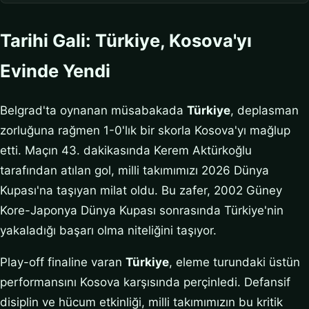
Tarihi Gali: Türkiye, Kosova'yı
Evinde Yendi
Belgrad'ta oynanan müsabakada
Türkiye
, deplasman
zorluğuna rağmen 1-0'lık bir skorla Kosova'yı mağlup
etti. Maçın 43. dakikasında Kerem Aktürkoğlu
tarafından atılan gol, milli takımımızı 2026 Dünya
Kupası'na taşıyan milat oldu. Bu zafer, 2002 Güney
Kore-Japonya Dünya Kupası sonrasında Türkiye'nin
yakaladığı başarı olma niteliğini taşıyor.
Play-off finaline varan
Türkiye
, eleme turundaki üstün
performansını Kosova karşısında perçinledi. Defansif
disiplin ve hücum etkinliği, milli takımımızın bu kritik