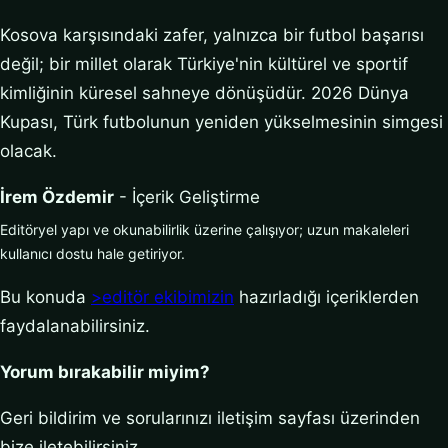
Kosova karşısındaki zafer, yalnızca bir futbol başarısı
değil; bir millet olarak Türkiye'nin kültürel ve sportif
kimliğinin küresel sahneye dönüşüdür. 2026 Dünya
Kupası, Türk futbolunun yeniden yükselmesinin simgesi
olacak.
İrem Özdemir
- İçerik Geliştirme
Editöryel yapı ve okunabilirlik üzerine çalışıyor; uzun makaleleri
kullanıcı dostu hale getiriyor.
Bu konuda
>editör ekibimizin
hazırladığı içeriklerden
faydalanabilirsiniz.
Yorum bırakabilir miyim?
Geri bildirim ve sorularınızı iletişim sayfası üzerinden
bize iletebilirsiniz.