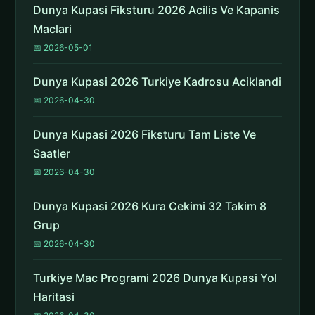
Dunya Kupasi Fiksturu 2026 Acilis Ve Kapanis
Maclari
📅 2026-05-01
Dunya Kupasi 2026 Turkiye Kadrosu Aciklandi
📅 2026-04-30
Dunya Kupasi 2026 Fiksturu Tam Liste Ve
Saatler
📅 2026-04-30
Dunya Kupasi 2026 Kura Cekimi 32 Takim 8
Grup
📅 2026-04-30
Turkiye Mac Programi 2026 Dunya Kupasi Yol
Haritasi