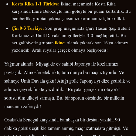
Kosta Rika 1-1 Türkiye:
İkinci maçımızda Kosta Rika
karşısında Emre Belözoğlu'nun golüyle bir puanı kurtardık. Bu
beraberlik, gruptan çıkma şansımızı korumamız için kritikti.
Çin 0-3 Türkiye:
Son grup maçımızda Çin'i Hasan Şaş, Bülent
Korkmaz ve Ümit Davala'nın golleriyle 3-0 mağlup ettik. Bu
ikinci
net galibiyetle gruptan
olarak çıkarak son 16'ya adımızı
yazdırdık. Artık rüyalar gerçek olmaya başlıyordu!
Yağmur altında, Miyagi'de ev sahibi Japonya ile kozlarımızı
paylaştık. Atmosfer elektrikli, tüm dünya bu maçı izliyordu. Ve
sahneye Ümit Davala çıktı! Attığı golle Japonya'yı dize getirdik ve
adımızı çeyrek finale yazdırdık. "Rüyalar gerçek mi oluyor?"
sorusu tüm ülkeyi sarmıştı. Bu, bir sporun ötesinde, bir milletin
inancının zaferiydi!
Osaka'da Senegal karşısında bambaşka bir destan yazıldı. 90
dakika golsüz eşitlikle tamamlanmış, maç uzatmalara gitmişti. Ve