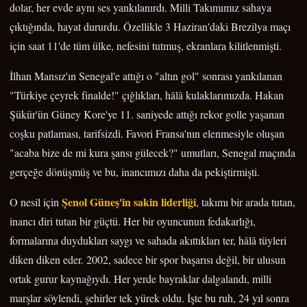
dolar, her evde aynı ses yankılanırdı. Milli Takımımız sahaya
çıktığında, hayat dururdu. Özellikle 3 Haziran'daki Brezilya maçı
için saat 11'de tüm ülke, nefesini tutmuş, ekranlara kilitlenmişti.
İlhan Mansız'ın Senegal'e attığı o "altın gol" sonrası yankılanan
"Türkiye çeyrek finalde!" çığlıkları, hâlâ kulaklarımızda. Hakan
Şükür'ün Güney Kore'ye 11. saniyede attığı rekor golle yaşanan
coşku patlaması, tarifsizdi. Favori Fransa'nın elenmesiyle oluşan
"acaba bize de mi kura şansı gülecek?" umutları, Senegal maçında
gerçeğe dönüşmüş ve bu, inancımızı daha da pekiştirmişti.
Şenol Güneş'in sakin liderliği
O nesil için
, takımı bir arada tutan,
inancı diri tutan bir güçtü. Her bir oyuncunun fedakarlığı,
formalarına duydukları saygı ve sahada akıttıkları ter, hâlâ tüyleri
diken diken eder. 2002, sadece bir spor başarısı değil, bir ulusun
ortak gurur kaynağıydı. Her yerde bayraklar dalgalandı, milli
marşlar söylendi, şehirler tek yürek oldu. İşte bu ruh, 24 yıl sonra