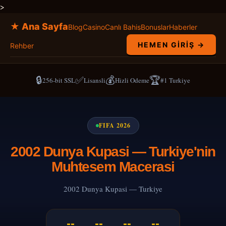
>
★ Ana Sayfa
Blog
Casino
Canlı Bahis
Bonuslar
Haberler
HEMEN GIRIŞ →
Rehber
🔒
✅
💰
🏆
256-bit SSL
Lisansli
Hizli Odeme
#1 Turkiye
FIFA 2026
2002 Dunya Kupasi — Turkiye'nin
Muhtesem Macerasi
2002 Dunya Kupasi — Turkiye
--
--
--
--