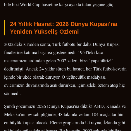
bile bizi World Cup hasretine karşı ayakta tutan yegane güç!
24 Yıllık Hasret: 2026 Dünya Kupası'na
Yeniden Yükseliş Özlemi
2002'deki zirveden sonra, Türk futbolu bir daha Dünya Kupası
finallerine katılma başarısı gösteremedi. 1954'teki kısa
maceramızın ardından gelen 2002 zaferi, bize "yapabiliriz!"
dedirtmişti. Ancak 24 yıldır süren bu hasret, her Türk futbolseverin
içinde bir ukde olarak duruyor. O üçüncülük madalyası,
evlerimizin duvarlarında asılı dururken, içimizdeki özlem ateşi hiç
sönmedi.
Şimdi gözümüzü 2026 Dünya Kupası'na diktik! ABD, Kanada ve
Meksika'nın ev sahipliğinde, 48 takımla ve tam 104 maçla tarihin
en büyük kupası olacak. Eleme gruplarında Ukrayna, İzlanda gibi
rakiplerle mücadele ediyoruz. Bu hasretin, 2002 ruhuyla birlikte