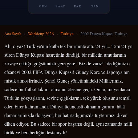
GUN
SAAT
DAK
SAN
Ana Sayfa
›
Worldcup 2026
›
Turkiye
›
2002 Dunya Kupasi Turkiye
Ah, o yaz! Türkiye'nin kalbi tek bir ritimle attı. 24 yıl... Tam 24 yıl
süren Dünya Kupası hasretinin dindiği, bir milletin umutlarının
zirveye çıktığı, göğsümüzü gere gere "Biz de varız!" dediğimiz o
efsanevi 2002 FIFA Dünya Kupası! Güney Kore ve Japonya'nın
mistik atmosferinde, Şenol Güneş yönetimindeki Millilerimiz,
sadece bir futbol takımı olmanın ötesine geçti. Onlar, milyonlarca
Türk'ün gözyaşlarını, sevinç çığlıklarını, tek yürek oluşunu temsil
eden birer kahramandı. Dünya üçüncüsü olmanın gururu, hâlâ
damarlarımızda dolaşıyor, her hatırladığımızda tüylerimizi diken
diken ediyor. Bu sadece bir spor başarısı değil, aynı zamanda milli
birlik ve beraberliğin destanıydı!