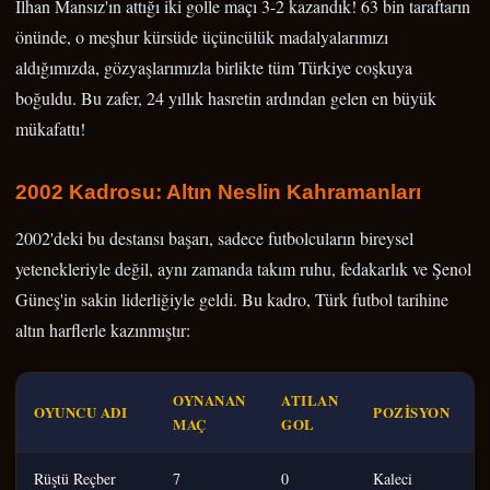
İlhan Mansız'ın attığı iki golle maçı 3-2 kazandık! 63 bin taraftarın
önünde, o meşhur kürsüde üçüncülük madalyalarımızı
aldığımızda, gözyaşlarımızla birlikte tüm Türkiye coşkuya
boğuldu. Bu zafer, 24 yıllık hasretin ardından gelen en büyük
mükafattı!
2002 Kadrosu: Altın Neslin Kahramanları
2002'deki bu destansı başarı, sadece futbolcuların bireysel
yetenekleriyle değil, aynı zamanda takım ruhu, fedakarlık ve Şenol
Güneş'in sakin liderliğiyle geldi. Bu kadro, Türk futbol tarihine
altın harflerle kazınmıştır:
OYNANAN
ATILAN
OYUNCU ADI
POZISYON
MAÇ
GOL
Rüştü Reçber
7
0
Kaleci