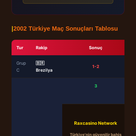
|
2002 Türkiye Maç Sonuçları Tablosu
Tur
Rakip
Sonuç
Grup
🇧🇷
1-2
C
Brezilya
3
Raxcasino Network
Türkiye'nin güvenilir bahis