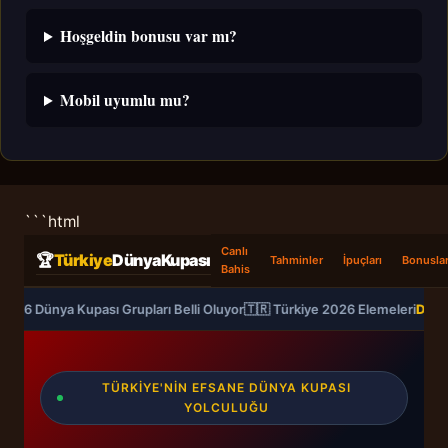
Hoşgeldin bonusu var mı?
Mobil uyumlu mu?
```html
Canlı
🏆
Türkiye
DünyaKupası
Tahminler
İpuçları
Bonusla
Bahis
2026 Dünya Kupası Grupları Belli Oluyor
🇹🇷 Türkiye 2026 Elemeleri
Deva
TÜRKIYE'NIN EFSANE DÜNYA KUPASI
YOLCULUĞU