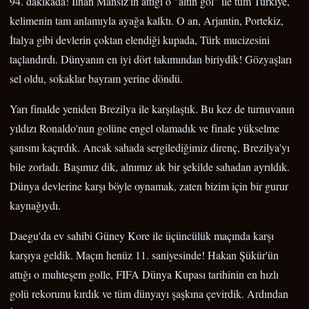
94. dakikada! İlhan Mansız'ın attığı o "altın gol" ile tüm Türkiye,
kelimenin tam anlamıyla ayağa kalktı. O an, Arjantin, Portekiz,
İtalya gibi devlerin çoktan elendiği kupada, Türk mucizesini
taçlandırdı. Dünyanın en iyi dört takımından biriydik! Gözyaşları
sel oldu, sokaklar bayram yerine döndü.
Yarı finalde yeniden Brezilya ile karşılaştık. Bu kez de turnuvanın
yıldızı Ronaldo'nun golüne engel olamadık ve finale yükselme
şansını kaçırdık. Ancak sahada sergilediğimiz direnç, Brezilya'yı
bile zorladı. Başımız dik, alnımız ak bir şekilde sahadan ayrıldık.
Dünya devlerine karşı böyle oynamak, zaten bizim için bir gurur
kaynağıydı.
Daegu'da ev sahibi Güney Kore ile üçüncülük maçında karşı
karşıya geldik. Maçın henüz 11. saniyesinde! Hakan Şükür'ün
attığı o muhteşem golle, FIFA Dünya Kupası tarihinin en hızlı
golü rekorunu kırdık ve tüm dünyayı şaşkına çevirdik. Ardından