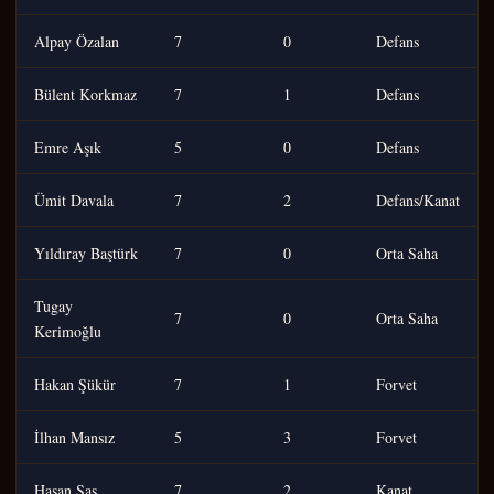
Alpay Özalan
7
0
Defans
Bülent Korkmaz
7
1
Defans
Emre Aşık
5
0
Defans
Ümit Davala
7
2
Defans/Kanat
Yıldıray Baştürk
7
0
Orta Saha
Tugay
7
0
Orta Saha
Kerimoğlu
Hakan Şükür
7
1
Forvet
İlhan Mansız
5
3
Forvet
Hasan Şaş
7
2
Kanat