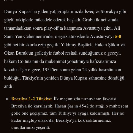
Dünya Kupası'na giden yol, gruplarımızda İsveç ve Slovakya gibi
güçlü rakiplerle mücadele ederek başladı. Grubu ikinci sırada
tamamladıktan sonra play-off'ta karşımıza Avusturya çıktı. Ali
5-0
Sami Yen Cehennemi'nde, o eşsiz atmosferde Avusturya'yı
gibi net bir skorla ezip geçtik! Yıldıray Baştürk, Hakan Şükür ve
Okan Buruk'un golleriyle futbol resitali sunduğumuz o geceyi,
hakem Collina'nın da mükemmel yönetimiyle hafızalarımıza
kazıdık. İşte o gece, 1954'ten sonra gelen 24 yıllık hasretin son
bulduğu, Türkiye'nin yeniden Dünya Kupası sahnesine döndüğü
andı!
Brezilya 1-2 Türkiye:
İlk maçımızda turnuvanın favorisi
Brezilya ile karşılaştık. Hasan Şaş'ın 45+2'de attığı o muhteşem
golle öne geçişimiz, tüm Türkiye'yi ayağa kaldırmıştı. Her ne
kadar mağlup olsak da, Brezilya'ya kök söktürmemiz,
umutlarımızı yeşertti.