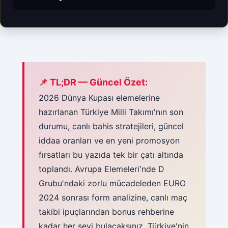
📌 TL;DR — Güncel Özet:
2026 Dünya Kupası elemelerine
hazırlanan Türkiye Milli Takımı'nın son
durumu, canlı bahis stratejileri, güncel
iddaa oranları ve en yeni promosyon
fırsatları bu yazıda tek bir çatı altında
toplandı. Avrupa Elemeleri'nde D
Grubu'ndaki zorlu mücadeleden EURO
2024 sonrası form analizine, canlı maç
takibi ipuçlarından bonus rehberine
kadar her şeyi bulacaksınız. Türkiye'nin