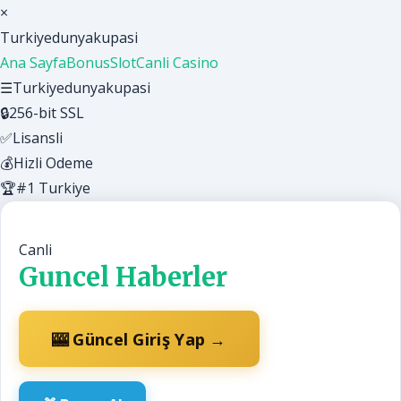
×
Turkiyedunyakupasi
Ana Sayfa
Bonus
Slot
Canli Casino
☰
Turkiyedunyakupasi
🔒
256-bit SSL
✅
Lisansli
💰
Hizli Odeme
🏆
#1 Turkiye
Canli
Guncel Haberler
🎰 Güncel Giriş Yap →