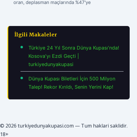
oran, deplasman maçlarında %47'ye
İlgili Makaleler
Türkiye 24 Yıl Sonra Dünya Kupası'nda!
Kosova'yı Ezdi Geçti |
turkiyedunyakupasi
Dünya Kupası Biletleri İçin 500 Milyon
Talep! Rekor Kırıldı, Senin Yerini Kap!
© 2026 turkiyedunyakupasi.com — Tum haklari saklidir.
18+