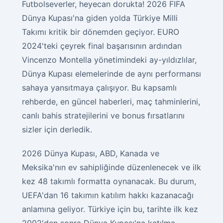
Futbolseverler, heyecan dorukta! 2026 FIFA
Dünya Kupası'na giden yolda Türkiye Milli
Takımı kritik bir dönemden geçiyor. EURO
2024'teki çeyrek final başarısının ardından
Vincenzo Montella yönetimindeki ay-yıldızlılar,
Dünya Kupası elemelerinde de aynı performansı
sahaya yansıtmaya çalışıyor. Bu kapsamlı
rehberde, en güncel haberleri, maç tahminlerini,
canlı bahis stratejilerini ve bonus fırsatlarını
sizler için derledik.
2026 Dünya Kupası, ABD, Kanada ve
Meksika'nın ev sahipliğinde düzenlenecek ve ilk
kez 48 takımlı formatta oynanacak. Bu durum,
UEFA'dan 16 takımın katılım hakkı kazanacağı
anlamına geliyor. Türkiye için bu, tarihte ilk kez