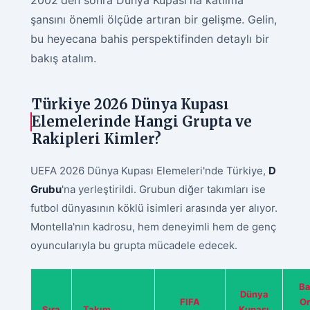
2002'den sonra Dünya Kupası'na katılma
şansını önemli ölçüde artıran bir gelişme. Gelin,
bu heyecana bahis perspektifinden detaylı bir
bakış atalım.
Türkiye 2026 Dünya Kupası
Elemelerinde Hangi Grupta ve
Rakipleri Kimler?
UEFA 2026 Dünya Kupası Elemeleri'nde Türkiye,
D
Grubu
'na yerleştirildi. Grubun diğer takımları ise
futbol dünyasının köklü isimleri arasında yer alıyor.
Montella'nın kadrosu, hem deneyimli hem de genç
oyuncularıyla bu grupta mücadele edecek.
Ba
Dünya
FIFA
Or
Sıra
Takım
Kupası