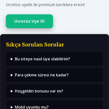
Ucretsiz uyelik ile premium iceriklere erisin!
Ucretsiz Uye Ol
Sıkça Sorulan Sorular
Bu siteye nasıl üye olabilirim?
Para çekme süresi ne kadar?
Hoşgeldin bonusu var mı?
Mobil uyumlu mu?