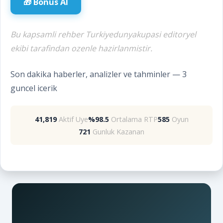
🎁 Bonus Al
Bu kapsamli rehber Turkiyedunyakupasi editoryel
ekibi tarafindan ozenle hazirlanmistir.
Son dakika haberler, analizler ve tahminler — 3
guncel icerik
41,819
Aktif Uye
%98.5
Ortalama RTP
585
Oyun
721
Gunluk Kazanan