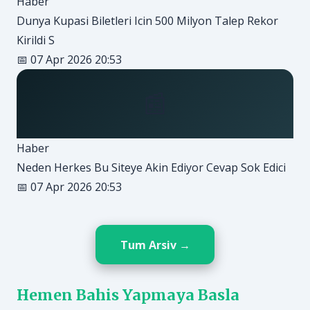
Haber
Dunya Kupasi Biletleri Icin 500 Milyon Talep Rekor
Kirildi S
📅 07 Apr 2026 20:53
📰
Haber
Neden Herkes Bu Siteye Akin Ediyor Cevap Sok Edici
📅 07 Apr 2026 20:53
Tum Arsiv →
Hemen Bahis Yapmaya Basla