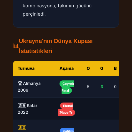
kombinasyonu, takımın gücünü
perçinledi.
Ukrayna'nın Dünya Kupası
📊
İstatistikleri
Turnuva
Aşama
O
G
B
M
🏆 Almanya
Çeyrek
5
3
0
2
2006
Final
🇸🇦 Katar
Elendi
—
—
—
—
2022
(Playoff)
🇺🇸
Katılım