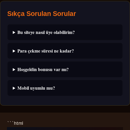
Sıkça Sorulan Sorular
Bu siteye nasıl üye olabilirim?
Para çekme süresi ne kadar?
Hoşgeldin bonusu var mı?
Mobil uyumlu mu?
```html