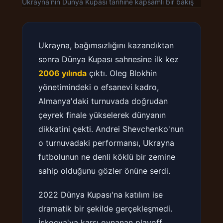
Ukrayna'nın Dünya Kupası tarihine kapsamlı bir bakış
Ukrayna, bağımsızlığını kazandıktan
sonra Dünya Kupası sahnesine ilk kez
2006 yılında
çıktı. Oleg Blokhin
yönetimindeki o efsanevi kadro,
Almanya'daki turnuvada doğrudan
çeyrek finale yükselerek dünyanın
dikkatini çekti. Andrei Shevchenko'nun
o turnuvadaki performansı, Ukrayna
futbolunun ne denli köklü bir zemine
sahip olduğunu gözler önüne serdi.
2022 Dünya Kupası'na katılım ise
dramatik bir şekilde gerçekleşmedi.
İskoçya'ya karşı oynanan playoff