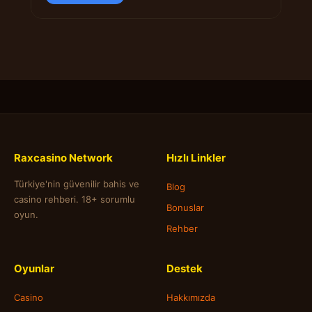
Raxcasino Network
Hızlı Linkler
Türkiye'nin güvenilir bahis ve
Blog
casino rehberi. 18+ sorumlu
Bonuslar
oyun.
Rehber
Oyunlar
Destek
Casino
Hakkımızda