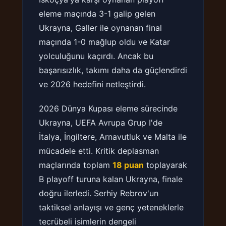
eleme maçında 3-1 galip gelen
Ukrayna, Galler ile oynanan final
maçında 1-0 mağlup oldu ve Katar
yolculuğunu kaçırdı. Ancak bu
başarısızlık, takımı daha da güçlendirdi
ve 2026 hedefini netleştirdi.
2026 Dünya Kupası eleme sürecinde
Ukrayna, UEFA Avrupa Grup I'de
İtalya, İngiltere, Arnavutluk ve Malta ile
mücadele etti. Kritik deplasman
maçlarında toplam
18 puan
toplayarak
B playoff turuna kalan Ukrayna, finale
doğru ilerledi. Serhiy Rebrov'un
taktiksel anlayışı ve genç yeteneklerle
tecrübeli isimlerin dengeli