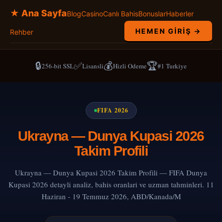
★ Ana Sayfa
Blog
Casino
Canlı Bahis
Bonuslar
Haberler
HEMEN GIRIŞ →
Rehber
🔒
✅
💰
🏆
256-bit SSL
Lisansli
Hizli Odeme
#1 Turkiye
FIFA 2026
Ukrayna — Dunya Kupasi 2026
Takim Profili
Ukrayna — Dunya Kupasi 2026 Takim Profili — FIFA Dunya
Kupasi 2026 detayli analiz, bahis oranlari ve uzman tahminleri. 11
Haziran - 19 Temmuz 2026, ABD/Kanada/M