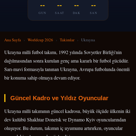
--
--
--
--
GUN
SAAT
DAK
SAN
Ana Sayfa
›
Worldcup 2026
›
Takimlar
›
Ukrayna
Ukrayna milli futbol takımı, 1992 yılında Sovyetler Birliği'nin
dağılmasından sonra kurulan genç ama kararlı bir futbol gücüdür.
Sarı-mavi formasıyla tanınan Ukrayna, Avrupa futbolunda önemli
bir konuma sahip olmaya devam ediyor.
Güncel Kadro ve Yıldız Oyuncular
Ukrayna milli takımının güncel kadrosu, büyük ölçüde ülkenin iki
dev kulübü Shakhtar Donetsk ve Dynamo Kyiv oyuncularından
oluşuyor. Bu durum, takımın iç uyumunu artırırken, oyuncular