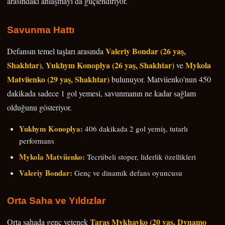
arasındaki anlaşmayı da güçlendiriyor.
Savunma Hattı
Valeriy Bondar (26 yaş,
Defansın temel taşları arasında
Shakhtar)
Yukhym Konoplya (26 yaş, Shakhtar)
Mykola
,
ve
Matviienko (29 yaş, Shakhtar)
bulunuyor. Matviienko'nun 450
dakikada sadece 1 gol yemesi, savunmanın ne kadar sağlam
olduğunu gösteriyor.
Yukhym Konoplya:
406 dakikada 2 gol yemiş, tutarlı
performans
Mykola Matviienko:
Tecrübeli stoper, liderlik özellikleri
Valeriy Bondar:
Genç ve dinamik defans oyuncusu
Orta Saha ve Yıldızlar
Taras Mykhavko (20 yaş, Dynamo
Orta sahada genç yetenek