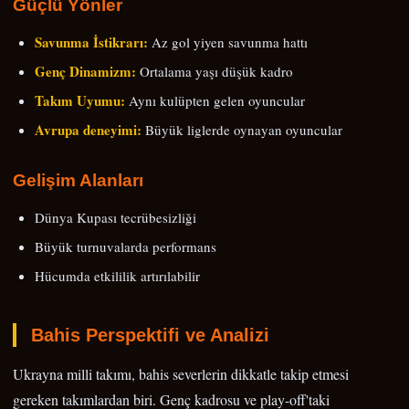
Güçlü Yönler
Savunma İstikrarı:
Az gol yiyen savunma hattı
Genç Dinamizm:
Ortalama yaşı düşük kadro
Takım Uyumu:
Aynı kulüpten gelen oyuncular
Avrupa deneyimi:
Büyük liglerde oynayan oyuncular
Gelişim Alanları
Dünya Kupası tecrübesizliği
Büyük turnuvalarda performans
Hücumda etkililik artırılabilir
Bahis Perspektifi ve Analizi
Ukrayna milli takımı, bahis severlerin dikkatle takip etmesi
gereken takımlardan biri. Genç kadrosu ve play-off'taki