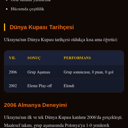
Hücumda çeşitlilik
Dünya Kupası Tarihçesi
Ukrayna'nın Dünya Kupası tarihçesi oldukça kısa ama öğretici:
YIL
SONUÇ
PERFORMANS
2006
Grup Aşaması
Grup sonuncusu, 0 puan, 0 gol
2002
Eleme Play-off
Elendi
2006 Almanya Deneyimi
Ukrayna'nın ilk ve tek Dünya Kupası katılımı 2006'da gerçekleşti.
Maalesef takım, grup aşamasında Polonya'ya 1-0 yenilerek