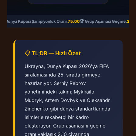
 - Dünya Kupası Şampiyonluk Oranı:
75.00
🏆 Grup Aşaması Geçme:
2.10
⚽
📋 TL;DR — Hızlı Özet
Ukrayna, Dünya Kupası 2026'ya FIFA
sıralamasında 25. sırada girmeye
hazırlanıyor. Serhiy Rebrov
yönetimindeki takım; Mykhailo
Mudryk, Artem Dovbyk ve Oleksandr
Zinchenko gibi dünya standartlarında
isimlerle rekabetçi bir kadro
oluşturuyor. Grup aşamasını geçme
oranı yaklaşık 2.10 civarında