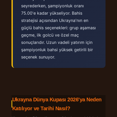
seyrederken, şampiyonluk oranı
75.00'e kadar yükseliyor. Bahis
stratejisi açısından Ukrayna'nın en
güçlü bahis seçenekleri: grup aşaması
geçme, ilk golcü ve özel maç
sonuçlarıdır. Uzun vadeli yatırım için
şampiyonluk bahsi yüksek getirili bir
seçenek sunuyor.
Ukrayna Dünya Kupası 2026'ya Neden
Katılıyor ve Tarihi Nasıl?