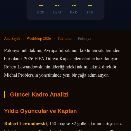
--
--
--
--
GUN
SAAT
DAK
SAN
Ana Sayfa
›
Worldcup 2026
›
Takimlar
›
Polonya
Polonya milli takımı, Avrupa futbolunun köklü temsilcilerinden
biri olarak 2026 FIFA Dünya Kupası elemelerine hazırlanıyor.
Robert Lewandowski'nin liderliğindeki takım, teknik direktör
Michal Probierz'in yönetiminde yeni bir çağa adım atıyor.
Güncel Kadro Analizi
Yıldız Oyuncular ve Kaptan
Robert Lewandowski
, 150 maç ve 82 golle takımın tartışmasız