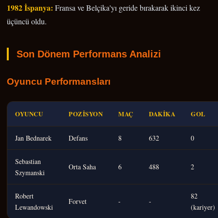
1982 İspanya:
Fransa ve Belçika'yı geride bırakarak ikinci kez
üçüncü oldu.
Son Dönem Performans Analizi
Oyuncu Performansları
OYUNCU
POZISYON
MAÇ
DAKIKA
GOL
Jan Bednarek
Defans
8
632
0
Sebastian
Orta Saha
6
488
2
Szymanski
Robert
82
Forvet
-
-
Lewandowski
(kariyer)