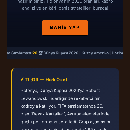
hazır mısınız? Polonya'nın 2026 oranları, kadro
analizi ve en kârlı bahis stratejileri burada!
BAHIS YAP
Dünya Sıralaması:
26.
🏆 Dünya Kupası 2026 | Kuzey Amerika | Haziran-
⚡ TL;DR — Hızlı Özet
Polonya, Dünya Kupası 2026'ya Robert
Lewandowski liderliğinde rekabetçi bir
kadroyla katılıyor. FIFA sıralamasında 26.
olan "Beyaz Kartallar", Avrupa elemelerinde
güçlü performans sergiledi. Grup aşamasını
geçme oranı bahis piyasasında 1.65 olarak