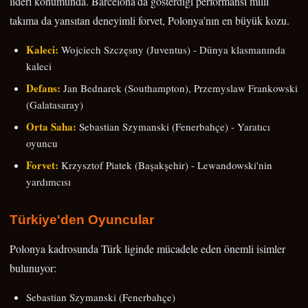
lideri konumunda. Barcelona'da gösterdiği performansı milli
takıma da yansıtan deneyimli forvet, Polonya'nın en büyük kozu.
Kaleci:
Wojciech Szczęsny (Juventus) - Dünya klasmanında
kaleci
Defans:
Jan Bednarek (Southampton), Przemyslaw Frankowski
(Galatasaray)
Orta Saha:
Sebastian Szymanski (Fenerbahçe) - Yaratıcı
oyuncu
Forvet:
Krzysztof Piatek (Başakşehir) - Lewandowski'nin
yardımcısı
Türkiye'den Oyuncular
Polonya kadrosunda Türk liginde mücadele eden önemli isimler
bulunuyor:
Sebastian Szymanski (Fenerbahçe)