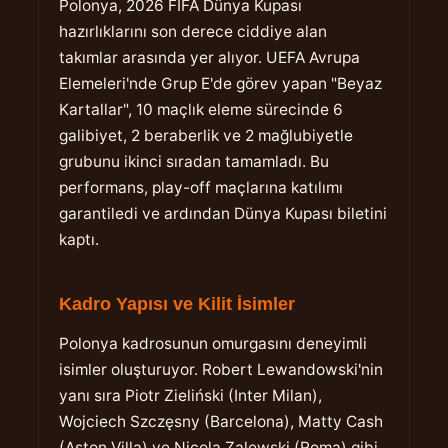
Polonya, 2026 FIFA Dünya Kupası
hazırlıklarını son derece ciddiye alan
takımlar arasında yer alıyor. UEFA Avrupa
Elemeleri'nde Grup E'de görev yapan "Beyaz
Kartallar", 10 maçlık eleme sürecinde 6
galibiyet, 2 beraberlik ve 2 mağlubiyetle
grubunu ikinci sıradan tamamladı. Bu
performans, play-off maçlarına katılımı
garantiledi ve ardından Dünya Kupası biletini
kaptı.
Kadro Yapısı ve Kilit İsimler
Polonya kadrosunun omurgasını deneyimli
isimler oluşturuyor. Robert Lewandowski'nin
yanı sıra Piotr Zieliński (Inter Milan),
Wojciech Szczęsny (Barcelona), Matty Cash
(Aston Villa) ve Nicola Zalewski (Roma) gibi