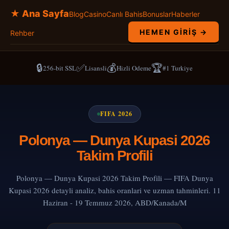
★ Ana Sayfa
Blog
Casino
Canlı Bahis
Bonuslar
Haberler
HEMEN GIRIŞ →
Rehber
🔒
✅
💰
🏆
256-bit SSL
Lisansli
Hizli Odeme
#1 Turkiye
FIFA 2026
Polonya — Dunya Kupasi 2026
Takim Profili
Polonya — Dunya Kupasi 2026 Takim Profili — FIFA Dunya
Kupasi 2026 detayli analiz, bahis oranlari ve uzman tahminleri. 11
Haziran - 19 Temmuz 2026, ABD/Kanada/M