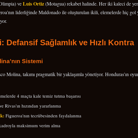
Luis Ortiz
Olimpia) ve
(Motagua) rekabet halinde. Her iki kaleci de yere
roa'nın liderliğinde Maldonado ile oluşturulan ikili, elemelerde hiç go
yor.
i: Defansif Sağlamlık ve Hızlı Kontra
ina'nın Sistemi
sco Molina, takımı pragmatik bir yaklaşımla yönetiyor. Honduras'ın oyun
melerde 4 maçta kale temiz tutma başarısı
e Rivas'ın hızından yararlanma
ik:
Figueroa'nın tecrübesinden faydalanma
kadroyla maksimum verim alma