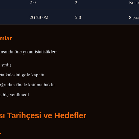
2-0
2
Kontr
2G 2B 0M
5-0
8 pua
mlar
sında öne çıkan istatistikler:
0 yedi)
a kalesini gole kapattı
ğrudan finale katılma hakkı
 hiç yenilmedi
 Tarihçesi ve Hedefler
r