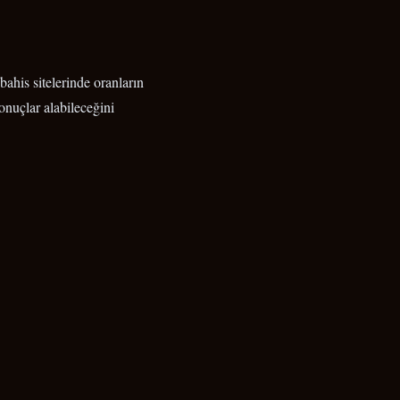
ahis sitelerinde oranların
onuçlar alabileceğini