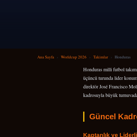
Ana Sayfa
›
Worldcup 2026
›
Takimlar
›
Honduras
Honduras milli futbol tak
üçüncü turunda lider konumd
direktör José Francisco Mol
kadrosuyla büyük turnuvada 
Güncel Kadro
Kaptanlık ve Liderl