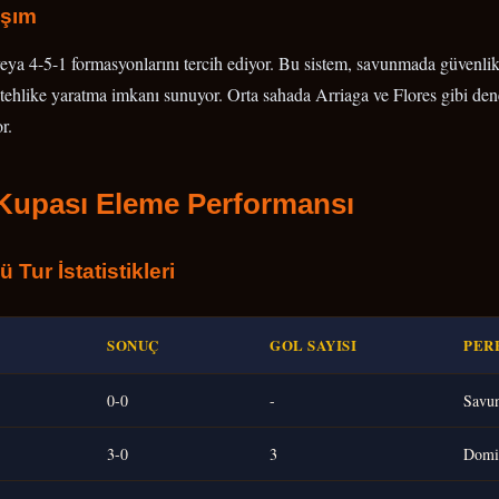
aşım
eya 4-5-1 formasyonlarını tercih ediyor. Bu sistem, savunmada güvenlik
 tehlike yaratma imkanı sunuyor. Orta sahada Arriaga ve Flores gibi den
r.
Kupası Eleme Performansı
ur İstatistikleri
SONUÇ
GOL SAYISI
PER
0-0
-
Savu
3-0
3
Domi