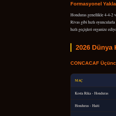
Formasyonel Yakl
Honduras genellikle 4-4-2 v
Rivas gibi hızlı oyuncularla
hızlı geçişleri organize ediyo
2026 Dünya 
CONCACAF Üçüncü T
MAÇ
Kosta Rika - Honduras
Honduras - Haiti