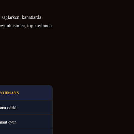
 sağlarken, kanatlarda
eyimli isimler, top kaybında
FORMANS
nma odaklı
nant oyun