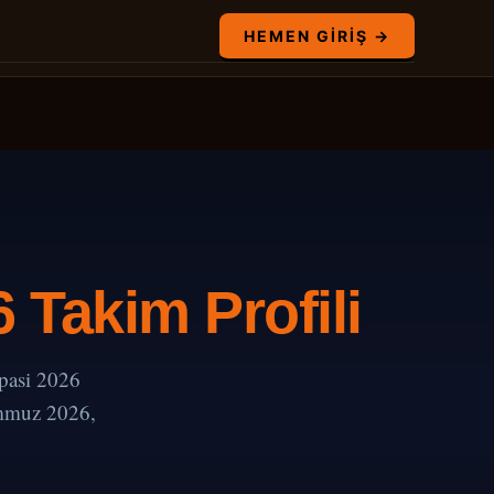
HEMEN GIRIŞ →
Takim Profili
pasi 2026
Temmuz 2026,