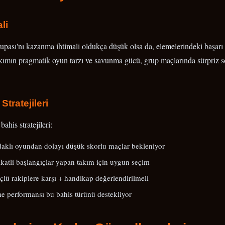
li
sı'nı kazanma ihtimali oldukça düşük olsa da, elemelerindeki başarı b
Takımın pragmatik oyun tarzı ve savunma gücü, grup maçlarında sürpriz s
tratejileri
ahis stratejileri:
klı oyundan dolayı düşük skorlu maçlar bekleniyor
atli başlangıçlar yapan takım için uygun seçim
lü rakiplere karşı + handikap değerlendirilmeli
 performansı bu bahis türünü destekliyor