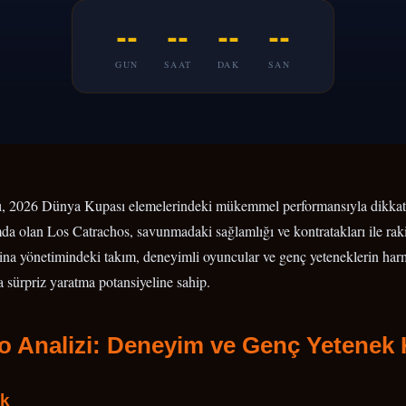
--
--
--
--
GUN
SAAT
DAK
SAN
ımı, 2026 Dünya Kupası elemelerindeki mükemmel performansıyla di
a olan Los Catrachos, savunmadaki sağlamlığı ve kontratakları ile raki
ina yönetimindeki takım, deneyimli oyuncular ve genç yeteneklerin har
sürpriz yaratma potansiyeline sahip.
 Analizi: Deneyim ve Genç Yetenek 
ik