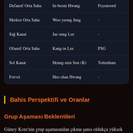
Defansif Orta Saha
In-beom Hwang
Feyenoord
Merkez Orta Saha
Woo-yeong Jung
-
Sağ Kanat
Jae-sung Lee
-
Ofansif Orta Saha
Kang-in Lee
PSG
Sol Kanat
Heung-min Son (K)
Tottenham
Forvet
Hee-chan Hwang
-
Bahis Perspektifi ve Oranlar
Grup Aşaması Beklentileri
Güney Kore'nin grup aşamasından çıkma şansı oldukça yüksek