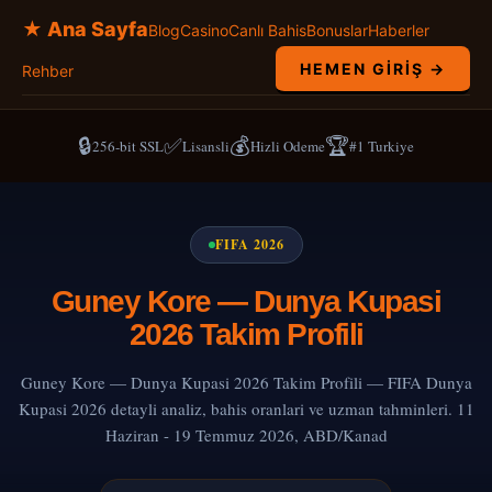
★ Ana Sayfa
Blog
Casino
Canlı Bahis
Bonuslar
Haberler
HEMEN GIRIŞ →
Rehber
🔒
✅
💰
🏆
256-bit SSL
Lisansli
Hizli Odeme
#1 Turkiye
FIFA 2026
Guney Kore — Dunya Kupasi
2026 Takim Profili
Guney Kore — Dunya Kupasi 2026 Takim Profili — FIFA Dunya
Kupasi 2026 detayli analiz, bahis oranlari ve uzman tahminleri. 11
Haziran - 19 Temmuz 2026, ABD/Kanad