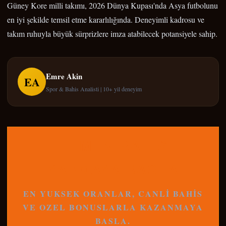
Güney Kore milli takımı, 2026 Dünya Kupası'nda Asya futbolunu
en iyi şekilde temsil etme kararlılığında. Deneyimli kadrosu ve
takım ruhuyla büyük sürprizlere imza atabilecek potansiyele sahip.
Emre Akin
EA
Spor & Bahis Analisti | 10+ yil deneyim
HEMEN BAHIS
YAPMAYA BASLA
EN YUKSEK ORANLAR, CANLI BAHIS
VE OZEL BONUSLARLA KAZANMAYA
BASLA.