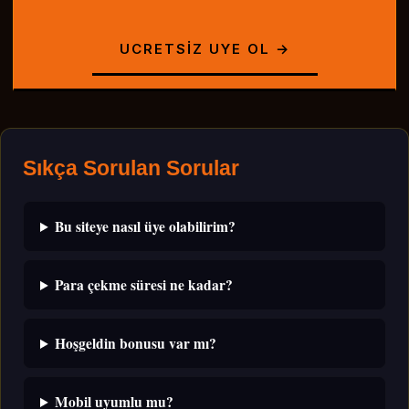
UCRETSIZ UYE OL →
Sıkça Sorulan Sorular
Bu siteye nasıl üye olabilirim?
Para çekme süresi ne kadar?
Hoşgeldin bonusu var mı?
Mobil uyumlu mu?