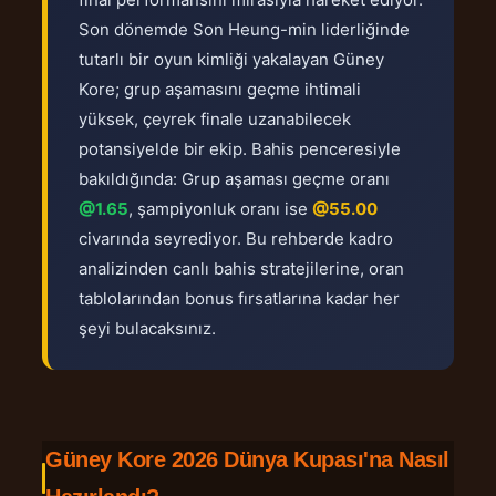
Son dönemde Son Heung-min liderliğinde
tutarlı bir oyun kimliği yakalayan Güney
Kore; grup aşamasını geçme ihtimali
yüksek, çeyrek finale uzanabilecek
potansiyelde bir ekip. Bahis penceresiyle
bakıldığında: Grup aşaması geçme oranı
@1.65
, şampiyonluk oranı ise
@55.00
civarında seyrediyor. Bu rehberde kadro
analizinden canlı bahis stratejilerine, oran
tablolarından bonus fırsatlarına kadar her
şeyi bulacaksınız.
Güney Kore 2026 Dünya Kupası'na Nasıl