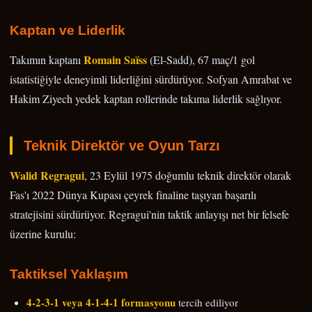
Kaptan ve Liderlik
Romain Saïss
Takımın kaptanı
(El-Sadd), 67 maç/1 gol
istatistiğiyle deneyimli liderliğini sürdürüyor. Sofyan Amrabat ve
Hakim Ziyech yedek kaptan rollerinde takıma liderlik sağlıyor.
Teknik Direktör ve Oyun Tarzı
Walid Regragui
, 23 Eylül 1975 doğumlu teknik direktör olarak
Fas'ı 2022 Dünya Kupası çeyrek finaline taşıyan başarılı
stratejisini sürdürüyor. Regragui'nin taktik anlayışı net bir felsefe
üzerine kurulu:
Taktiksel Yaklaşım
4-2-3-1 veya 4-1-4-1 formasyonu
tercih ediliyor