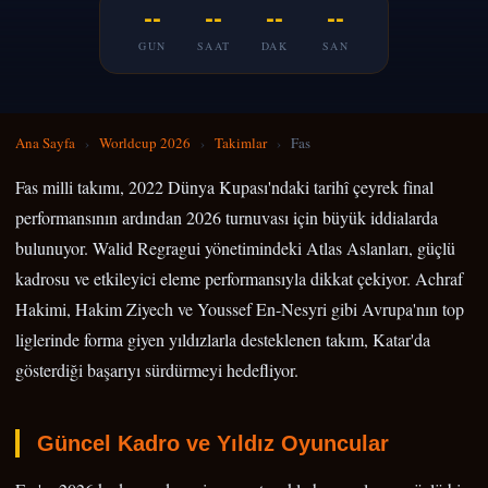
--
--
--
--
GUN
SAAT
DAK
SAN
Ana Sayfa
›
Worldcup 2026
›
Takimlar
›
Fas
Fas milli takımı, 2022 Dünya Kupası'ndaki tarihî çeyrek final
performansının ardından 2026 turnuvası için büyük iddialarda
bulunuyor. Walid Regragui yönetimindeki Atlas Aslanları, güçlü
kadrosu ve etkileyici eleme performansıyla dikkat çekiyor. Achraf
Hakimi, Hakim Ziyech ve Youssef En-Nesyri gibi Avrupa'nın top
liglerinde forma giyen yıldızlarla desteklenen takım, Katar'da
gösterdiği başarıyı sürdürmeyi hedefliyor.
Güncel Kadro ve Yıldız Oyuncular