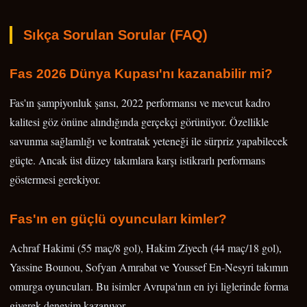
Sıkça Sorulan Sorular (FAQ)
Fas 2026 Dünya Kupası'nı kazanabilir mi?
Fas'ın şampiyonluk şansı, 2022 performansı ve mevcut kadro
kalitesi göz önüne alındığında gerçekçi görünüyor. Özellikle
savunma sağlamlığı ve kontratak yeteneği ile sürpriz yapabilecek
güçte. Ancak üst düzey takımlara karşı istikrarlı performans
göstermesi gerekiyor.
Fas'ın en güçlü oyuncuları kimler?
Achraf Hakimi (55 maç/8 gol), Hakim Ziyech (44 maç/18 gol),
Yassine Bounou, Sofyan Amrabat ve Youssef En-Nesyri takımın
omurga oyuncuları. Bu isimler Avrupa'nın en iyi liglerinde forma
giyerek deneyim kazanıyor.