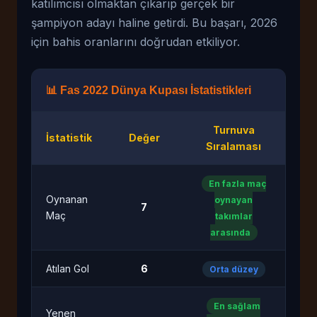
katılımcısı olmaktan çıkarıp gerçek bir
şampiyon adayı haline getirdi. Bu başarı, 2026
için bahis oranlarını doğrudan etkiliyor.
📊 Fas 2022 Dünya Kupası İstatistikleri
Turnuva
İstatistik
Değer
Sıralaması
En fazla maç
Oynanan
oynayan
7
Maç
takımlar
arasında
Atılan Gol
6
Orta düzey
En sağlam
Yenen