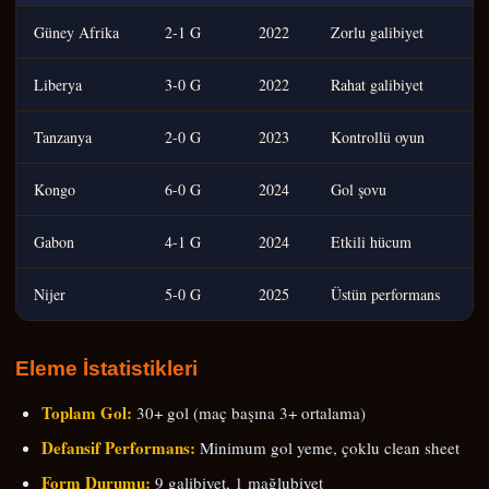
Güney Afrika
2-1 G
2022
Zorlu galibiyet
Liberya
3-0 G
2022
Rahat galibiyet
Tanzanya
2-0 G
2023
Kontrollü oyun
Kongo
6-0 G
2024
Gol şovu
Gabon
4-1 G
2024
Etkili hücum
Nijer
5-0 G
2025
Üstün performans
Eleme İstatistikleri
Toplam Gol:
30+ gol (maç başına 3+ ortalama)
Defansif Performans:
Minimum gol yeme, çoklu clean sheet
Form Durumu:
9 galibiyet, 1 mağlubiyet