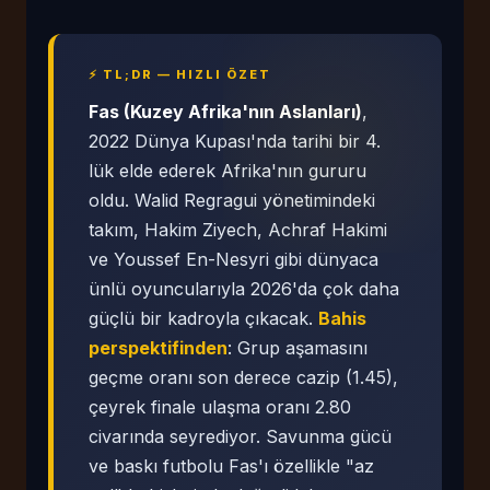
⚡ TL;DR — HIZLI ÖZET
Fas (Kuzey Afrika'nın Aslanları)
,
2022 Dünya Kupası'nda tarihi bir 4.
lük elde ederek Afrika'nın gururu
oldu. Walid Regragui yönetimindeki
takım, Hakim Ziyech, Achraf Hakimi
ve Youssef En-Nesyri gibi dünyaca
ünlü oyuncularıyla 2026'da çok daha
güçlü bir kadroyla çıkacak.
Bahis
perspektifinden
: Grup aşamasını
geçme oranı son derece cazip (1.45),
çeyrek finale ulaşma oranı 2.80
civarında seyrediyor. Savunma gücü
ve baskı futbolu Fas'ı özellikle "az