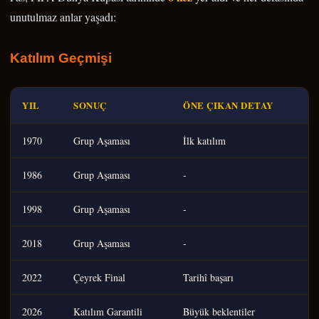
unutulmaz anlar yaşadı:
Katılım Geçmişi
YIL
SONUÇ
ÖNE ÇIKAN DETAY
1970
Grup Aşaması
İlk katılım
1986
Grup Aşaması
-
1998
Grup Aşaması
-
2018
Grup Aşaması
-
2022
Çeyrek Final
Tarihî başarı
2026
Katılım Garantili
Büyük beklentiler