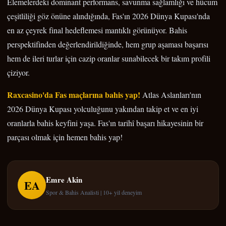
Elemelerdeki dominant performans, savunma sağlamlığı ve hücum
çeşitliliği göz önüne alındığında, Fas'ın 2026 Dünya Kupası'nda
en az çeyrek final hedeflemesi mantıklı görünüyor. Bahis
perspektifinden değerlendirildiğinde, hem grup aşaması başarısı
hem de ileri turlar için cazip oranlar sunabilecek bir takım profili
çiziyor.
Raxcasino'da Fas maçlarına bahis yap!
Atlas Aslanları'nın
2026 Dünya Kupası yolculuğunu yakından takip et ve en iyi
oranlarla bahis keyfini yaşa. Fas'ın tarihî başarı hikayesinin bir
parçası olmak için hemen bahis yap!
Emre Akin
EA
Spor & Bahis Analisti | 10+ yil deneyim