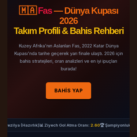
🇲🇦
Fas
— Dünya Kupası
2026
Takım Profili & Bahis Rehberi
Kuzey Afrika'nın Aslanları Fas, 2022 Katar Dünya
Kupası'nda tarihe geçerek yarı finale ulaştı. 2026 için
bahis stratejileri, oran analizleri ve en iyi ipuçları
burada!
BAHIS YAP
zilya (Hazırlık)
📊 Ziyech Gol Atma Oranı:
2.60
🏆 Şampiyonluk Oranı: