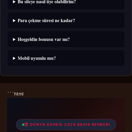
Bu siteye nasıl üye olabilirim?
Para çekme süresi ne kadar?
Hoşgeldin bonusu var mı?
Mobil uyumlu mu?
```html
🏆 DÜNYA KUPASI 2026 BAHIS REHBERI