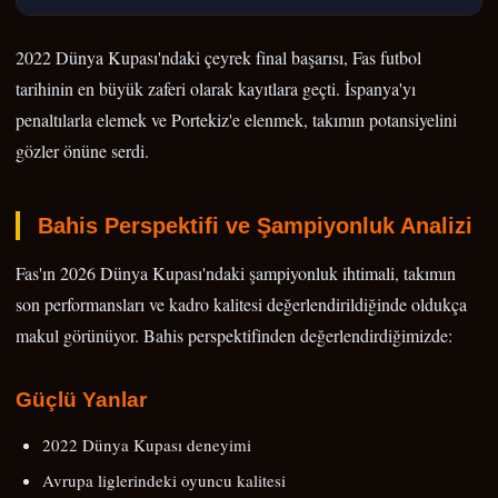
2022 Dünya Kupası'ndaki çeyrek final başarısı, Fas futbol
tarihinin en büyük zaferi olarak kayıtlara geçti. İspanya'yı
penaltılarla elemek ve Portekiz'e elenmek, takımın potansiyelini
gözler önüne serdi.
Bahis Perspektifi ve Şampiyonluk Analizi
Fas'ın 2026 Dünya Kupası'ndaki şampiyonluk ihtimali, takımın
son performansları ve kadro kalitesi değerlendirildiğinde oldukça
makul görünüyor. Bahis perspektifinden değerlendirdiğimizde:
Güçlü Yanlar
2022 Dünya Kupası deneyimi
Avrupa liglerindeki oyuncu kalitesi