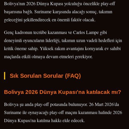
Bolivya'nın 2026 Dünya Kupası yolculuğu öncelikle play-off
başarısına bağlı. Suriname karşısında alacağı sonuç, takımın
geleceğini şekillendirecek en önemli faktör olacak.
Genç kadronun tecrübe kazanması ve Carlos Lampe gibi
deneyimli oyuncuların liderliği, takımın uzun vadeli hedefleri için
kritik öneme sahip. Yüksek rakım avantajını koruyarak ev sahibi
maçlarda etkili olmaya devam etmeleri gerekiyor.
Sık Sorulan Sorular (FAQ)
Bolivya 2026 Dünya Kupası'na katılacak mı?
Bolivya şu anda play-off potasında bulunuyor. 26 Mart 2026'da
Suriname ile oynayacağı play-off maçını kazanması halinde 2026
Dünya Kupası'na katılma hakkı elde edecek.