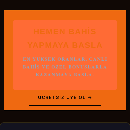
HEMEN BAHIS
YAPMAYA BASLA
EN YUKSEK ORANLAR, CANLI
BAHIS VE OZEL BONUSLARLA
KAZANMAYA BASLA.
UCRETSIZ UYE OL →