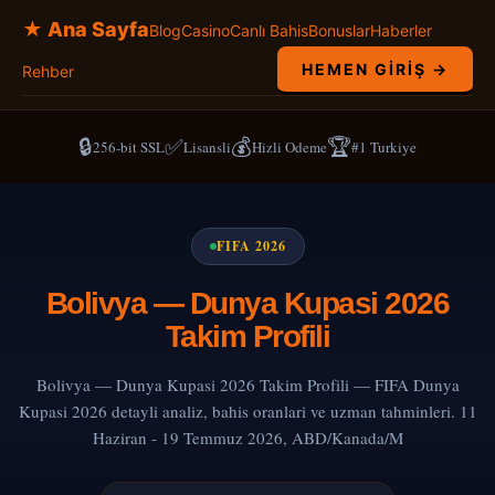
★ Ana Sayfa
Blog
Casino
Canlı Bahis
Bonuslar
Haberler
HEMEN GIRIŞ →
Rehber
🔒
✅
💰
🏆
256-bit SSL
Lisansli
Hizli Odeme
#1 Turkiye
FIFA 2026
Bolivya — Dunya Kupasi 2026
Takim Profili
Bolivya — Dunya Kupasi 2026 Takim Profili — FIFA Dunya
Kupasi 2026 detayli analiz, bahis oranlari ve uzman tahminleri. 11
Haziran - 19 Temmuz 2026, ABD/Kanada/M