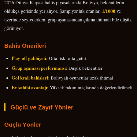
2026 Dünya Kupası bahis piyasalarında Bolivya, beklentilerin
1/1000
oldukça gerisinde yer alıyor. Şampiyonluk oranları
ve
üzerinde seyrederken, grup aşamasından çıkma ihtimali bile düşük
görülüyor.
Bahis Önerileri
Play-off galibiyeti:
Orta risk, orta getiri
Grup aşaması performansı:
Düşük beklentiler
Gol kralı bahisleri:
Bolivyalı oyuncular uzak ihtimal
Ev sahibi avantajı:
Yüksek rakım maçlarında değerlendirilmeli
Güçlü ve Zayıf Yönler
Güçlü Yönler