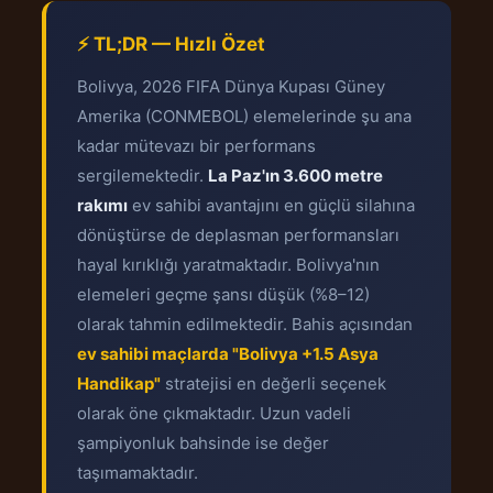
⚡ TL;DR — Hızlı Özet
Bolivya, 2026 FIFA Dünya Kupası Güney
Amerika (CONMEBOL) elemelerinde şu ana
kadar mütevazı bir performans
sergilemektedir.
La Paz'ın 3.600 metre
rakımı
ev sahibi avantajını en güçlü silahına
dönüştürse de deplasman performansları
hayal kırıklığı yaratmaktadır. Bolivya'nın
elemeleri geçme şansı düşük (%8–12)
olarak tahmin edilmektedir. Bahis açısından
ev sahibi maçlarda "Bolivya +1.5 Asya
Handikap"
stratejisi en değerli seçenek
olarak öne çıkmaktadır. Uzun vadeli
şampiyonluk bahsinde ise değer
taşımamaktadır.