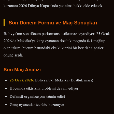
kazananı 2026 Dünya Kupası'nda yer alma hakkı elde edecek.
Son Dönem Formu ve Maç Sonuçları
Bolivya'nın son dönem performansı istikrarsız seyrediyor. 25 Ocak
2026'da Meksika'ya karşı oynanan dostluk maçında 0-1 mağlup
olan takım, hücum hattındaki eksikliklerini bir kez daha gözler
önüne serdi.
Son Maç Analizi
25 Ocak 2026:
Bolivya 0-1 Meksika (Dostluk maçı)
Hücumda etkisizlik problemi devam ediyor
Defansif organizasyon tatmin edici
Genç oyuncular tecrübe kazanıyor