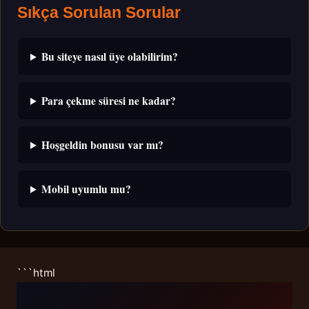
Sıkça Sorulan Sorular
Bu siteye nasıl üye olabilirim?
Para çekme süresi ne kadar?
Hoşgeldin bonusu var mı?
Mobil uyumlu mu?
```html