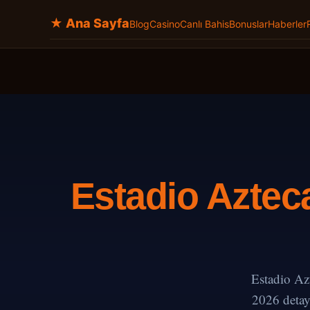
★ Ana Sayfa
Blog
Casino
Canlı Bahis
Bonuslar
Haberler
Estadio Azte
Estadio A
2026 detay