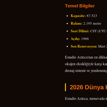
Temel Bilgiler
Kapasite:
87.523
Rakım:
2.195 metre
Saat Dilimi:
CST (UTC-
Açılış:
1966
Son Renovasyon:
Mart 
Estadio Azteca'nın en dikkat
oksijen eksikliğiyle karşı k
drenaj sistemi ve yenilenmiş 
2026 Dünya 
Estadio Azteca, turnuvada