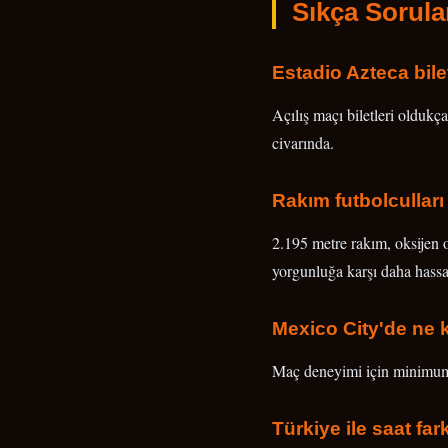
Sıkça Sorula
Estadio Azteca bile
Açılış maçı biletleri oldukça
civarında.
Rakım futbolculları 
2.195 metre rakım, oksijen 
yorgunluğa karşı daha hassas
Mexico City'de ne 
Maç deneyimi için minimum 3
Türkiye ile saat far