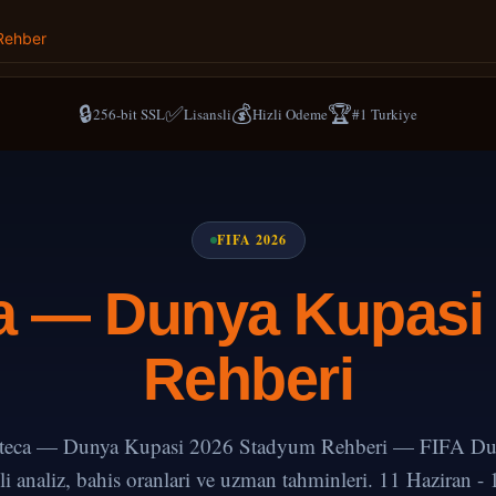
Rehber
🔒
✅
💰
🏆
256-bit SSL
Lisansli
Hizli Odeme
#1 Turkiye
FIFA 2026
ca — Dunya Kupasi
Rehberi
zteca — Dunya Kupasi 2026 Stadyum Rehberi — FIFA Du
li analiz, bahis oranlari ve uzman tahminleri. 11 Haziran 