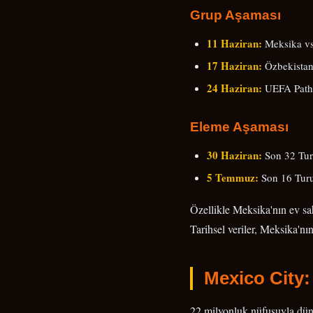
Grup Aşaması
11 Haziran:
Meksika vs
17 Haziran:
Özbekistan
24 Haziran:
UEFA Path 
Eleme Aşaması
30 Haziran:
Son 32 Tu
5 Temmuz:
Son 16 Tur
Özellikle Meksika'nın ev sah
Tarihsel veriler, Meksika'nı
Mexico City
22 milyonluk nüfusuyla düny