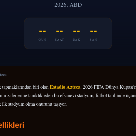
2026, ABD
--
--
--
--
GUN
SAAT
DAK
SAN
teca
Estadio Azteca
tapınaklarından biri olan
, 2026 FIFA Dünya Kupası'nın
ın zaferlerine tanıklık eden bu efsanevi stadyum, futbol tarihinde üç
k ilk stadyum olma onurunu taşıyor.
likleri