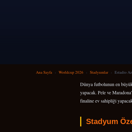
Ana Sayfa
›
Worldcup 2026
›
Stadyumlar
›
Estadio Az
Dünya futbolunun en büyük 
yapacak. Pele ve Maradona'n
finaline ev sahipliği yapaca
Stadyum Özel