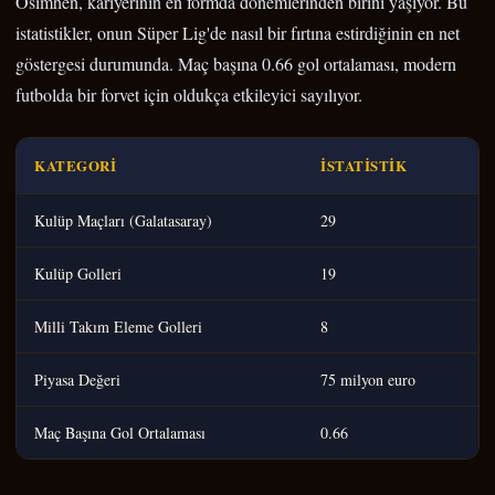
Osimhen, kariyerinin en formda dönemlerinden birini yaşıyor. Bu
istatistikler, onun Süper Lig'de nasıl bir fırtına estirdiğinin en net
göstergesi durumunda. Maç başına 0.66 gol ortalaması, modern
futbolda bir forvet için oldukça etkileyici sayılıyor.
KATEGORI
İSTATISTIK
Kulüp Maçları (Galatasaray)
29
Kulüp Golleri
19
Milli Takım Eleme Golleri
8
Piyasa Değeri
75 milyon euro
Maç Başına Gol Ortalaması
0.66