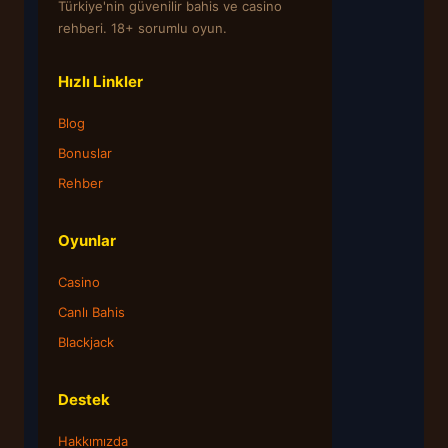
Türkiye'nin güvenilir bahis ve casino
rehberi. 18+ sorumlu oyun.
Hızlı Linkler
Blog
Bonuslar
Rehber
Oyunlar
Casino
Canlı Bahis
Blackjack
Destek
Hakkımızda