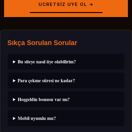
UCRETSIZ UYE OL →
Sıkça Sorulan Sorular
Bu siteye nasıl üye olabilirim?
Para çekme süresi ne kadar?
Hoşgeldin bonusu var mı?
Mobil uyumlu mu?