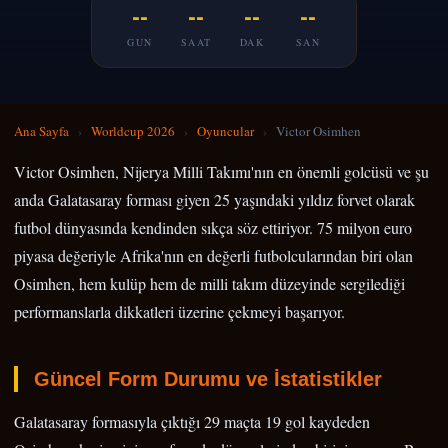
--
--
--
--
GUN
SAAT
DAK
SAN
Ana Sayfa
›
Worldcup 2026
›
Oyuncular
›
Victor Osimhen
Victor Osimhen, Nijerya Milli Takımı'nın en önemli golcüsü ve şu
anda Galatasaray forması giyen 25 yaşındaki yıldız forvet olarak
futbol dünyasında kendinden sıkça söz ettiriyor. 75 milyon euro
piyasa değeriyle Afrika'nın en değerli futbolcularından biri olan
Osimhen, hem kulüp hem de milli takım düzeyinde sergilediği
performanslarla dikkatleri üzerine çekmeyi başarıyor.
Güncel Form Durumu ve İstatistikler
Galatasaray formasıyla çıktığı 29 maçta 19 gol kaydeden