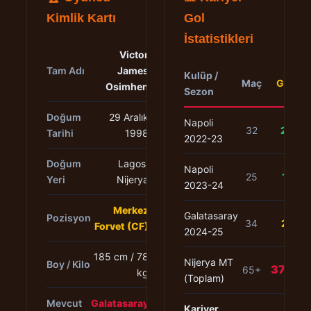
Kimlik Kartı
Gol
İstatistikleri
Victor
Tam Adı
James
Kulüp /
Maç
Gol
Osimhen
Sezon
Doğum
29 Aralık
Napoli
32
26
Tarihi
1998
2022-23
Doğum
Lagos,
Napoli
25
15
Yeri
Nijerya
2023-24
Merkez
Galatasaray
Pozisyon
34
27
Forvet (CF)
2024-25
185 cm / 78
Nijerya MT
Boy / Kilo
37+
65+
kg
(Toplam)
Mevcut
Galatasaray
Kariyer