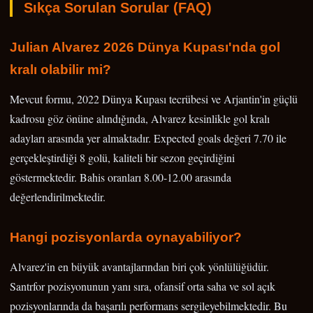
Sıkça Sorulan Sorular (FAQ)
Julian Alvarez 2026 Dünya Kupası'nda gol
kralı olabilir mi?
Mevcut formu, 2022 Dünya Kupası tecrübesi ve Arjantin'in güçlü
kadrosu göz önüne alındığında, Alvarez kesinlikle gol kralı
adayları arasında yer almaktadır. Expected goals değeri 7.70 ile
gerçekleştirdiği 8 golü, kaliteli bir sezon geçirdiğini
göstermektedir. Bahis oranları 8.00-12.00 arasında
değerlendirilmektedir.
Hangi pozisyonlarda oynayabiliyor?
Alvarez'in en büyük avantajlarından biri çok yönlülüğüdür.
Santrfor pozisyonunun yanı sıra, ofansif orta saha ve sol açık
pozisyonlarında da başarılı performans sergileyebilmektedir. Bu