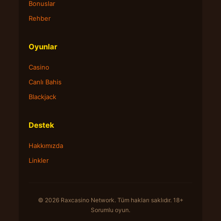
Bonuslar
Rehber
Oyunlar
Casino
Canlı Bahis
Blackjack
Destek
Hakkımızda
Linkler
© 2026 Raxcasino Network. Tüm hakları saklıdır. 18+
Sorumlu oyun.