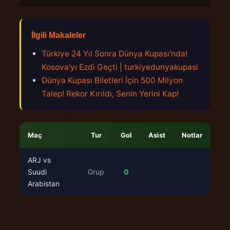
İlgili Makaleler
Türkiye 24 Yıl Sonra Dünya Kupası'nda!
Kosova'yı Ezdi Geçti | turkiyedunyakupasi
Dünya Kupası Biletleri İçin 500 Milyon
Talep! Rekor Kırıldı, Senin Yerini Kap!
Maç
Tur
Gol
Asist
Notlar
ARJ vs
Suudi
Grup
0
Arabistan