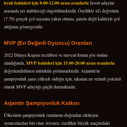
kralı bahisleri için 8.00-12.00 arası oranlarla
favori adaylar
arasında yer alabileceği öngörülmektedir. Özellikle xG değerinin
(7.70) gerçek gol sayısına yakın olması, şansla değil kaliteyle gol
attığının göstergesidir.
MVP (En Değerli Oyuncu) Oranları
2022 Dünya Kupası tecrübesi ve mevcut formu göz önüne
MVP bahisleri için 15.00-20.00 arası oranlarla
alındığında,
değerlendirilmesi mümkün görünmektedir. Arjantin'in
şampiyonluk şansı yüksek olduğu için, takımın en verimli golcüsü
olarak MVP adaylığı güçlü durmaktadır.
Arjantin Şampiyonluk Katkısı
Ülkesinin şampiyonluk oranlarını doğrudan etkileyen
oyunculardan biri olan Alvarez, özellikle büyük maçlardaki