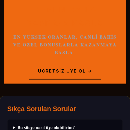
HEMEN BAHIS
YAPMAYA BASLA
EN YUKSEK ORANLAR, CANLI BAHIS
VE OZEL BONUSLARLA KAZANMAYA
BASLA.
UCRETSIZ UYE OL →
Sıkça Sorulan Sorular
Bu siteye nasıl üye olabilirim?