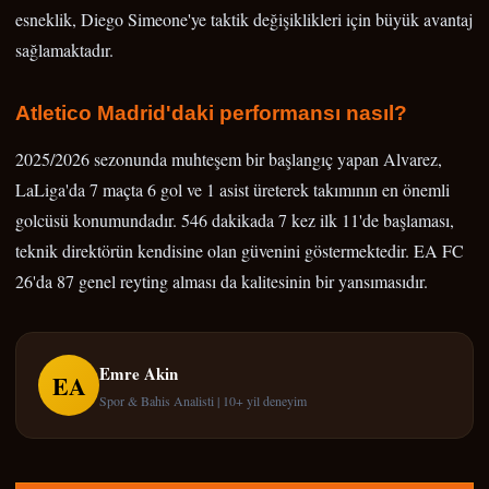
esneklik, Diego Simeone'ye taktik değişiklikleri için büyük avantaj
sağlamaktadır.
Atletico Madrid'daki performansı nasıl?
2025/2026 sezonunda muhteşem bir başlangıç yapan Alvarez,
LaLiga'da 7 maçta 6 gol ve 1 asist üreterek takımının en önemli
golcüsü konumundadır. 546 dakikada 7 kez ilk 11'de başlaması,
teknik direktörün kendisine olan güvenini göstermektedir. EA FC
26'da 87 genel reyting alması da kalitesinin bir yansımasıdır.
Emre Akin
EA
Spor & Bahis Analisti | 10+ yil deneyim