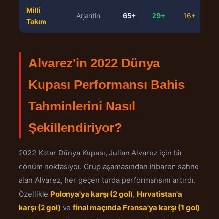
Milli
Arjantin
65+
29+
16+
Takım
Alvarez'in 2022 Dünya
Kupası Performansı Bahis
Tahminlerini Nasıl
Şekillendiriyor?
2022 Katar Dünya Kupası, Julian Alvarez için bir
dönüm noktasıydı. Grup aşamasından itibaren sahne
alan Alvarez, her geçen turda performansını artırdı.
Özellikle
Polonya'ya karşı (2 gol)
,
Hırvatistan'a
karşı (2 gol)
ve
final maçında Fransa'ya karşı (1 gol)