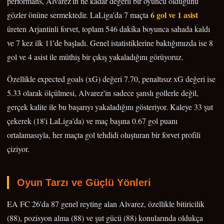
performans, Alvarez'in ne kadar değerli bir oyuncu olduğunu
6 gol ve 1 asist
gözler önüne sermektedir. LaLiga'da 7 maçta
üreten Arjantinli forvet, toplam 546 dakika boyunca sahada kaldı
ve 7 kez ilk 11'de başladı. Genel istatistiklerine baktığımızda ise 8
gol ve 4 asist ile müthiş bir çıkış yakaladığını görüyoruz.
Özellikle expected goals (xG) değeri 7.70, penaltısız xG değeri ise
5.33 olarak ölçülmesi, Alvarez'in sadece şanslı gollerle değil,
gerçek kalite ile bu başarıyı yakaladığını gösteriyor. Kaleye 33 şut
çekerek (18'i LaLiga'da) ve maç başına 0.67 gol puanı
ortalamasıyla, her maçta gol tehdidi oluşturan bir forvet profili
çiziyor.
Oyun Tarzı ve Güçlü Yönleri
EA FC 26'da 87 genel reyting alan Alvarez, özellikle bitiricilik
(88), pozisyon alma (88) ve şut gücü (88) konularında oldukça