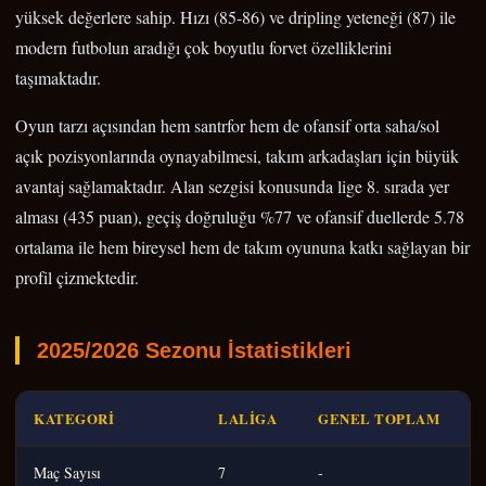
yüksek değerlere sahip. Hızı (85-86) ve dripling yeteneği (87) ile
modern futbolun aradığı çok boyutlu forvet özelliklerini
taşımaktadır.
Oyun tarzı açısından hem santrfor hem de ofansif orta saha/sol
açık pozisyonlarında oynayabilmesi, takım arkadaşları için büyük
avantaj sağlamaktadır. Alan sezgisi konusunda lige 8. sırada yer
alması (435 puan), geçiş doğruluğu %77 ve ofansif duellerde 5.78
ortalama ile hem bireysel hem de takım oyununa katkı sağlayan bir
profil çizmektedir.
2025/2026 Sezonu İstatistikleri
KATEGORI
LALIGA
GENEL TOPLAM
Maç Sayısı
7
-