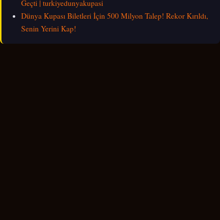
Geçti | turkiyedunyakupasi
Dünya Kupası Biletleri İçin 500 Milyon Talep! Rekor Kırıldı,
Senin Yerini Kap!