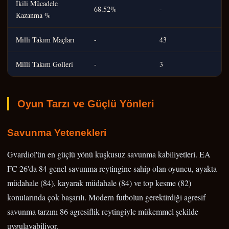
İkili Mücadele
68.52%
-
Kazanma %
Milli Takım Maçları
-
43
Milli Takım Golleri
-
3
Oyun Tarzı ve Güçlü Yönleri
Savunma Yetenekleri
Gvardiol'ün en güçlü yönü kuşkusuz savunma kabiliyetleri. EA
FC 26'da 84 genel savunma reytingine sahip olan oyuncu, ayakta
müdahale (84), kayarak müdahale (84) ve top kesme (82)
konularında çok başarılı. Modern futbolun gerektirdiği agresif
savunma tarzını 86 agresiflik reytingiyle mükemmel şekilde
uygulayabiliyor.