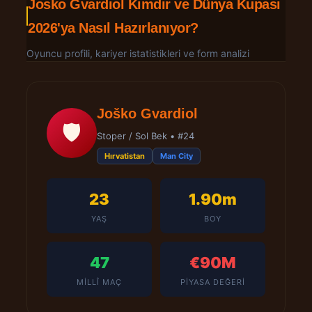
Josko Gvardiol Kimdir ve Dünya Kupası
2026'ya Nasıl Hazırlanıyor?
Oyuncu profili, kariyer istatistikleri ve form analizi
Joško Gvardiol
🛡️
Stoper / Sol Bek • #24
Hırvatistan
Man City
23
1.90m
YAŞ
BOY
47
€90M
MILLÎ MAÇ
PIYASA DEĞERI