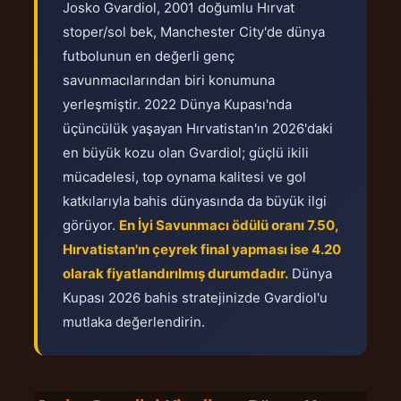
Josko Gvardiol, 2001 doğumlu Hırvat
stoper/sol bek, Manchester City'de dünya
futbolunun en değerli genç
savunmacılarından biri konumuna
yerleşmiştir. 2022 Dünya Kupası'nda
üçüncülük yaşayan Hırvatistan'ın 2026'daki
en büyük kozu olan Gvardiol; güçlü ikili
mücadelesi, top oynama kalitesi ve gol
katkılarıyla bahis dünyasında da büyük ilgi
görüyor.
En İyi Savunmacı ödülü oranı 7.50,
Hırvatistan'ın çeyrek final yapması ise 4.20
olarak fiyatlandırılmış durumdadır.
Dünya
Kupası 2026 bahis stratejinizde Gvardiol'u
mutlaka değerlendirin.