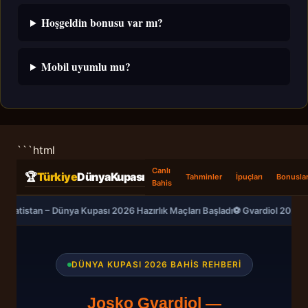
Hoşgeldin bonusu var mı?
Mobil uyumlu mu?
```html
Canlı
🏆
Türkiye
DünyaKupası
Tahminler
İpuçları
Bonusla
Bahis
ırvatistan – Dünya Kupası 2026 Hazırlık Maçları Başladı
⚽ Gvardiol 2025-
DÜNYA KUPASI 2026 BAHIS REHBERI
Josko Gvardiol —