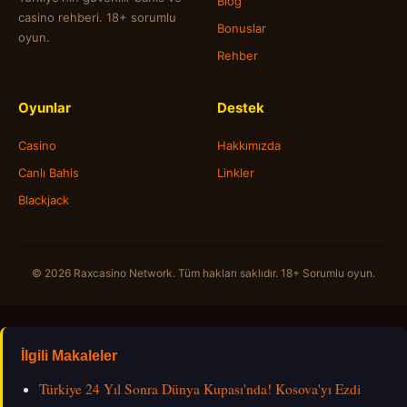
Blog
casino rehberi. 18+ sorumlu
Bonuslar
oyun.
Rehber
Oyunlar
Destek
Casino
Hakkımızda
Canlı Bahis
Linkler
Blackjack
© 2026 Raxcasino Network. Tüm hakları saklıdır. 18+ Sorumlu oyun.
İlgili Makaleler
Türkiye 24 Yıl Sonra Dünya Kupası'nda! Kosova'yı Ezdi