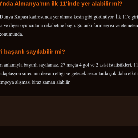
da Almanya'nın ilk 11'inde yer alabilir mi?
ünya Kupası kadrosunda yer alması kesin gibi görünüyor. İlk 11'e giri
a ve diğer oyuncularla rekabetine bağlı. Şu anki form eğrisi ve elemele
y konumunda.
i başarılı sayılabilir mi?
m anlamıyla başarılı sayılamaz. 27 maçta 4 gol ve 2 asist istatistikleri, 
 adaptasyon sürecinin devam ettiği ve gelecek sezonlarda çok daha etkil
empoya alışması biraz zaman alabilir.