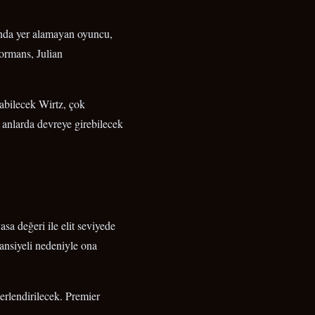
'nda yer alamayan oyuncu,
formans, Julian
abilecek Wirtz, çok
en anlarda devreye girebilecek
sa değeri ile elit seviyede
ansiyeli nedeniyle ona
erlendirilecek. Premier