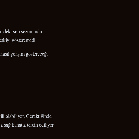
en'deki son sezonunda
etkiyi gösteremedi.
nasıl gelişim göstereceği
ili olabiliyor. Gerektiğinde
 sağ kanatta tercih ediliyor.