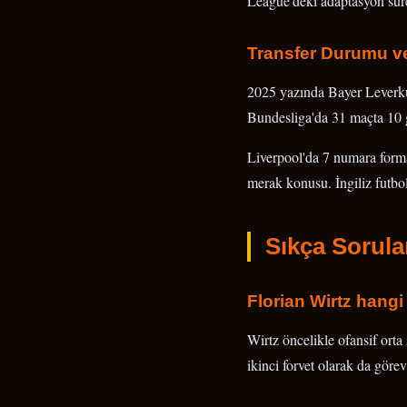
League'deki adaptasyon süre
Transfer Durumu v
2025 yazında Bayer Leverkus
Bundesliga'da 31 maçta 10 g
Liverpool'da 7 numara formas
merak konusu. İngiliz futbo
Sıkça Sorula
Florian Wirtz hang
Wirtz öncelikle ofansif orta
ikinci forvet olarak da göre