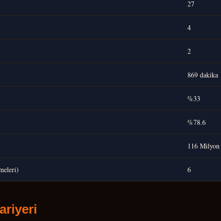
27
4
2
869 dakika
%33
%78.6
116 Milyon
meleri)
6
ariyeri