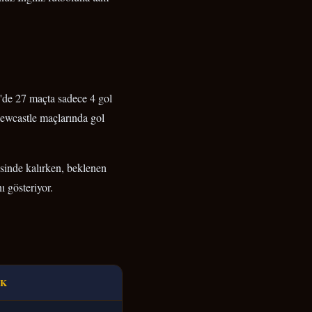
e'de 27 maçta sadece 4 gol
Newcastle maçlarında gol
sinde kalırken, beklenen
 gösteriyor.
IK