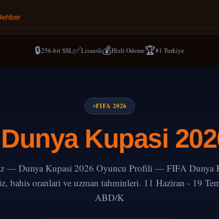
Rehber
🔒
✅
💰
🏆
256-bit SSL
Lisansli
Hizli Odeme
#1 Turkiye
FIFA 2026
 Dunya Kupasi 202
rtz — Dunya Kupasi 2026 Oyuncu Profili — FIFA Dunya 
liz, bahis oranlari ve uzman tahminleri. 11 Haziran - 19 
ABD/K