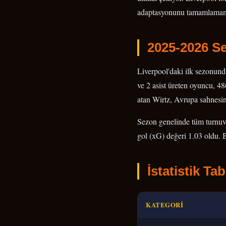
adaptasyonunu tamamlamamış
2025-2026 S
Liverpool'daki ilk sezonund
ve 2 asist üreten oyuncu, 4
atan Wirtz, Avrupa sahnesin
Sezon genelinde tüm turnuva
gol (xG) değeri 1.03 oldu. 
İstatistik Ta
KATEGORI