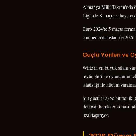
Almanya Milli Takımı'nda ö
Ligi'nde 8 maçta sahaya çıka
Euro 2024'te 5 maçta forma 
son performansları ile 202
Güçlü Yönleri ve O
Wirtz'in en büyük silahı yara
reytingleri ile oyuncunun te
istatistiği ile hücum yarat
Şut gücü (82) ve bitiricilik
defansif hamleler konusunda
uzaklaştırıyor.