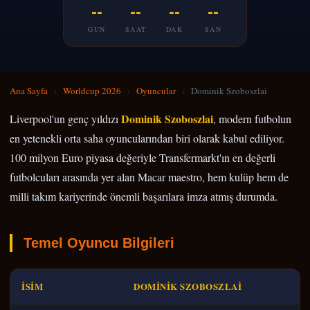
--
--
--
--
GUN
SAAT
DAK
SAN
Ana Sayfa
›
Worldcup 2026
›
Oyuncular
›
Dominik Szoboszlai
Dominik Szoboszlai
Liverpool'un genç yıldızı
, modern futbolun
en yetenekli orta saha oyuncularından biri olarak kabul ediliyor.
100 milyon Euro piyasa değeriyle Transfermarkt'ın en değerli
futbolcuları arasında yer alan Macar maestro, hem kulüp hem de
milli takım kariyerinde önemli başarılara imza atmış durumda.
Temel Oyuncu Bilgileri
İSIM
DOMINIK SZOBOSZLAI