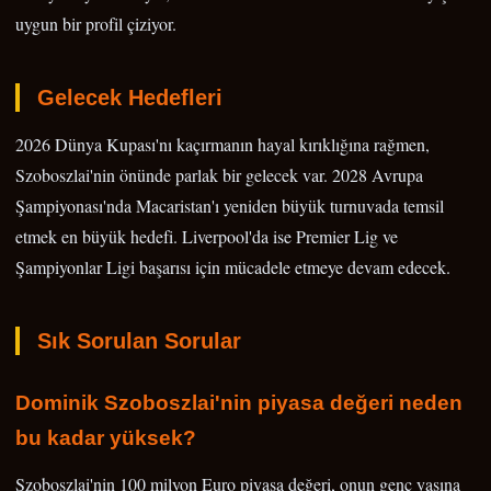
uygun bir profil çiziyor.
Gelecek Hedefleri
2026 Dünya Kupası'nı kaçırmanın hayal kırıklığına rağmen,
Szoboszlai'nin önünde parlak bir gelecek var. 2028 Avrupa
Şampiyonası'nda Macaristan'ı yeniden büyük turnuvada temsil
etmek en büyük hedefi. Liverpool'da ise Premier Lig ve
Şampiyonlar Ligi başarısı için mücadele etmeye devam edecek.
Sık Sorulan Sorular
Dominik Szoboszlai'nin piyasa değeri neden
bu kadar yüksek?
Szoboszlai'nin 100 milyon Euro piyasa değeri, onun genç yaşına