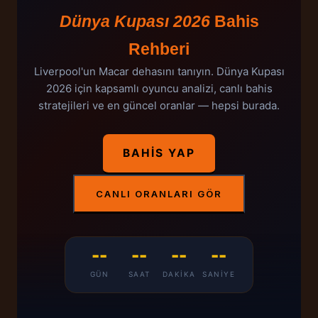
Dünya Kupası 2026
Bahis
Rehberi
Liverpool'un Macar dehasını tanıyın. Dünya Kupası
2026 için kapsamlı oyuncu analizi, canlı bahis
stratejileri ve en güncel oranlar — hepsi burada.
BAHIS YAP
CANLI ORANLARI GÖR
--
--
--
--
GÜN
SAAT
DAKIKA
SANIYE