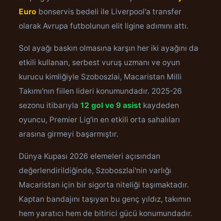
Euro
bonservis bedeli ile Liverpool'a transfer
olarak Avrupa futbolunun elit ligine adımını attı.
Sol ayağı baskın olmasına karşın her iki ayağını da
etkili kullanan, serbest vuruş uzmanı ve oyun
kurucu kimliğiyle Szoboszlai, Macaristan Milli
Takımı'nın fiilen lideri konumundadır. 2025-26
sezonu itibarıyla
12 gol ve 9 asist
kaydeden
oyuncu, Premier Lig'in en etkili orta sahalıları
arasına girmeyi başarmıştır.
Dünya Kupası 2026 elemeleri açısından
değerlendirildiğinde, Szoboszlai'nin varlığı
Macaristan için bir sigorta niteliği taşımaktadır.
Kaptan bandajını taşıyan bu genç yıldız, takımın
hem yaratıcı hem de bitirici gücü konumundadır.