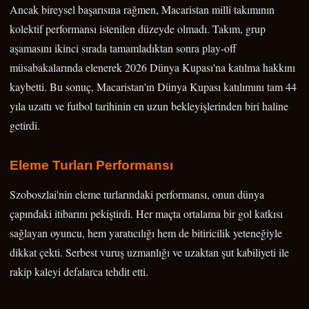
Ancak bireysel başarısına rağmen, Macaristan millî takımının
kolektif performansı istenilen düzeyde olmadı. Takım, grup
aşamasını ikinci sırada tamamladıktan sonra play-off
müsabakalarında elenerek 2026 Dünya Kupası'na katılma hakkını
kaybetti. Bu sonuç, Macaristan'ın Dünya Kupası katılımını tam 44
yıla uzattı ve futbol tarihinin en uzun bekleyişlerinden biri haline
getirdi.
Eleme Turları Performansı
Szoboszlai'nin eleme turlarındaki performansı, onun dünya
çapındaki itibarını pekiştirdi. Her maçta ortalama bir gol katkısı
sağlayan oyuncu, hem yaratıcılığı hem de bitiricilik yeteneğiyle
dikkat çekti. Serbest vuruş uzmanlığı ve uzaktan şut kabiliyeti ile
rakip kaleyi defalarca tehdit etti.