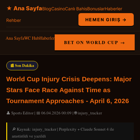
★ Ana Sayfa
Blog
Casino
Canlı Bahis
Bonuslar
Haberler
HEMEN GIRIŞ →
Rehber
Ana Sayfa
WC Hub
Haberler
BET ON WORLD CUP →
📰 Son Dakika
World Cup Injury Crisis Deepens: Major
Stars Face Race Against Time as
Tournament Approaches - April 6, 2026
👤 Sports Editor | 📅 06.04.2026 00:09 | 🌐 injury_tracker
🔎 Kaynak: injury_tracker | Perplexity + Claude Sonnet 4 ile
arastirildi ve yazildi