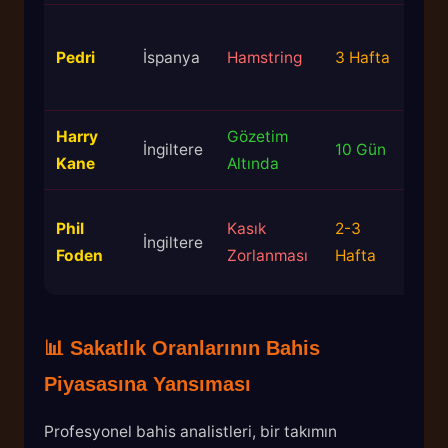
Ort
Pedri
İspanya
Hamstring
3 Hafta
Etki
◆
Harry
Gözetim
Düş
İngiltere
10 Gün
Kane
Altında
Etki 
Ort
Phil
Kasık
2-3
İngiltere
Etki
Foden
Zorlanması
Hafta
◆
📊 Sakatlık Oranlarının Bahis
Piyasasına Yansıması
Profesyonel bahis analistleri, bir takımın