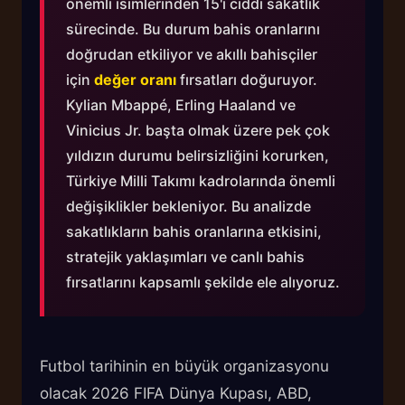
önemli isimlerinden 15'i ciddi sakatlık
sürecinde. Bu durum bahis oranlarını
doğrudan etkiliyor ve akıllı bahisçiler
için
değer oranı
fırsatları doğuruyor.
Kylian Mbappé, Erling Haaland ve
Vinicius Jr. başta olmak üzere pek çok
yıldızın durumu belirsizliğini korurken,
Türkiye Milli Takımı kadrolarında önemli
değişiklikler bekleniyor. Bu analizde
sakatlıkların bahis oranlarına etkisini,
stratejik yaklaşımları ve canlı bahis
fırsatlarını kapsamlı şekilde ele alıyoruz.
Futbol tarihinin en büyük organizasyonu
olacak 2026 FIFA Dünya Kupası, ABD,