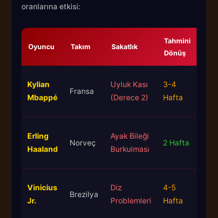
oranlarına etkisi:
Tahmini
Ora
Oyuncu
Takım
Sakatlık
Dönüş
Etki
Ora
Kylian
Uyluk Kası
3-4
Fransa
Arttı
Mbappé
(Derece 2)
Hafta
▲
Ort
Erling
Ayak Bileği
Norveç
2 Hafta
Etki
Haaland
Burkulması
◆
Krit
Vinicius
Diz
4-5
Brezilya
Etki
Jr.
Problemleri
Hafta
▲▲