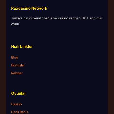
Raxcasino Network
Türkiye'nin güvenilir bahis ve casino rehberi. 18+ sorumlu
oyun.
Hızlı Linkler
Blog
Bonuslar
Rehber
Oyunlar
Casino
Canlı Bahis