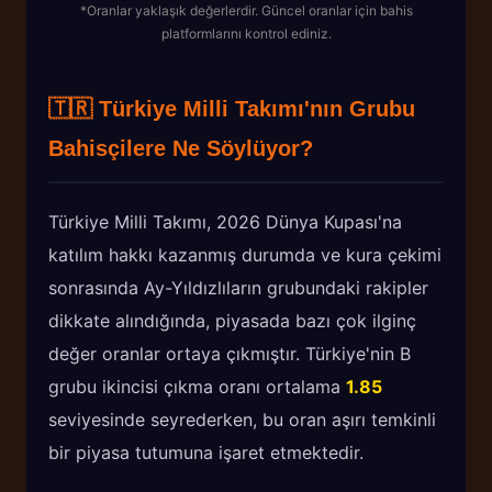
*Oranlar yaklaşık değerlerdir. Güncel oranlar için bahis
platformlarını kontrol ediniz.
🇹🇷 Türkiye Milli Takımı'nın Grubu
Bahisçilere Ne Söylüyor?
Türkiye Milli Takımı, 2026 Dünya Kupası'na
katılım hakkı kazanmış durumda ve kura çekimi
sonrasında Ay-Yıldızlıların grubundaki rakipler
dikkate alındığında, piyasada bazı çok ilginç
değer oranlar ortaya çıkmıştır. Türkiye'nin B
grubu ikincisi çıkma oranı ortalama
1.85
seviyesinde seyrederken, bu oran aşırı temkinli
bir piyasa tutumuna işaret etmektedir.