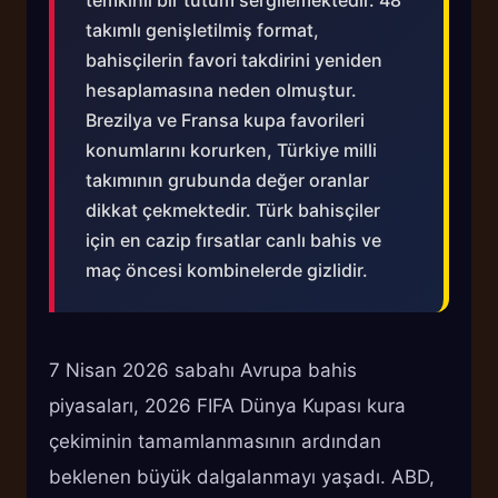
temkinli bir tutum sergilemektedir. 48
takımlı genişletilmiş format,
bahisçilerin favori takdirini yeniden
hesaplamasına neden olmuştur.
Brezilya ve Fransa kupa favorileri
konumlarını korurken, Türkiye milli
takımının grubunda değer oranlar
dikkat çekmektedir. Türk bahisçiler
için en cazip fırsatlar canlı bahis ve
maç öncesi kombinelerde gizlidir.
7 Nisan 2026 sabahı Avrupa bahis
piyasaları, 2026 FIFA Dünya Kupası kura
çekiminin tamamlanmasının ardından
beklenen büyük dalgalanmayı yaşadı. ABD,