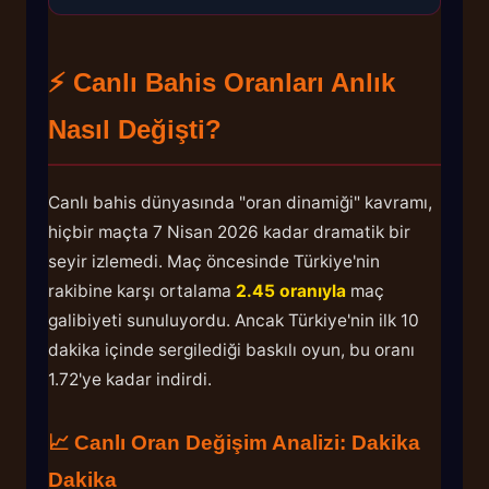
⚡ Canlı Bahis Oranları Anlık
Nasıl Değişti?
Canlı bahis dünyasında "oran dinamiği" kavramı,
hiçbir maçta 7 Nisan 2026 kadar dramatik bir
seyir izlemedi. Maç öncesinde Türkiye'nin
rakibine karşı ortalama
2.45 oranıyla
maç
galibiyeti sunuluyordu. Ancak Türkiye'nin ilk 10
dakika içinde sergilediği baskılı oyun, bu oranı
1.72'ye kadar indirdi.
📈 Canlı Oran Değişim Analizi: Dakika
Dakika