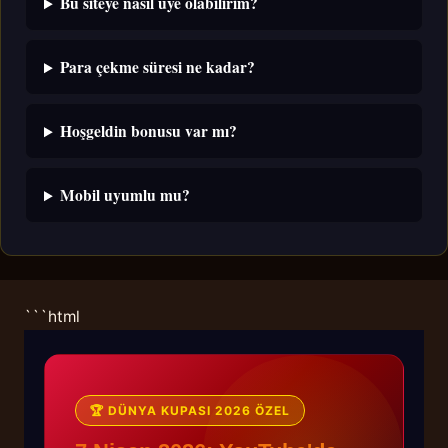
Bu siteye nasıl üye olabilirim?
Para çekme süresi ne kadar?
Hoşgeldin bonusu var mı?
Mobil uyumlu mu?
```html
🏆 DÜNYA KUPASI 2026 ÖZEL