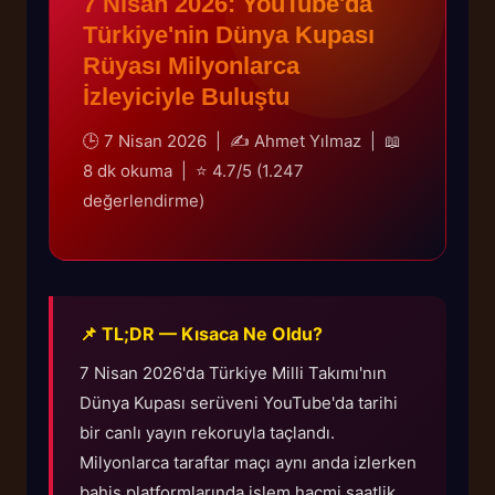
7 Nisan 2026: YouTube'da
Türkiye'nin Dünya Kupası
Rüyası Milyonlarca
İzleyiciyle Buluştu
🕒 7 Nisan 2026 | ✍️ Ahmet Yılmaz | 📖
8 dk okuma | ⭐ 4.7/5 (1.247
değerlendirme)
📌 TL;DR — Kısaca Ne Oldu?
7 Nisan 2026'da Türkiye Milli Takımı'nın
Dünya Kupası serüveni YouTube'da tarihi
bir canlı yayın rekoruyla taçlandı.
Milyonlarca taraftar maçı aynı anda izlerken
bahis platformlarında işlem hacmi saatlik