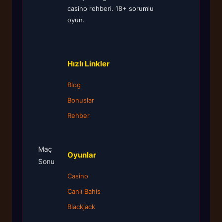
casino rehberi. 18+ sorumlu
oyun.
Hızlı Linkler
Blog
Bonuslar
Rehber
Maç
Oyunlar
Sonu
Casino
Canlı Bahis
Blackjack