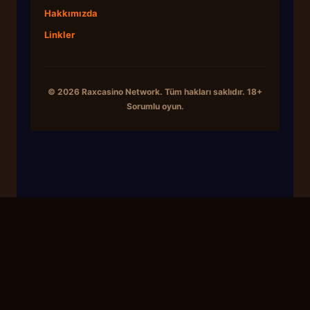
Hakkımızda
Linkler
© 2026 Raxcasino Network. Tüm hakları saklıdır. 18+
Sorumlu oyun.