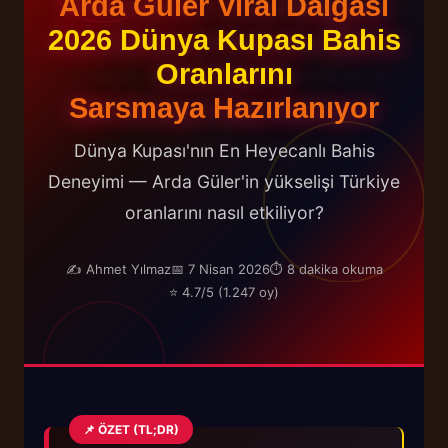
Arda Güler Viral Dalgası
2026 Dünya Kupası Bahis
Oranlarını
Sarsmaya Hazırlanıyor
Dünya Kupası'nın En Heyecanlı Bahis
Deneyimi — Arda Güler'in yükselişi Türkiye
oranlarını nasıl etkiliyor?
✍️ Ahmet Yılmaz
📅 7 Nisan 2026
⏱️ 8 dakika okuma
⭐ 4.7/5 (1.247 oy)
📌 ÖZET (TL;DR)