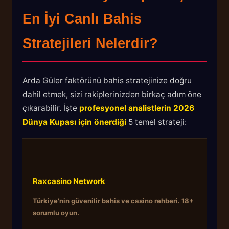
En İyi Canlı Bahis
Stratejileri Nelerdir?
Arda Güler faktörünü bahis stratejinize doğru
dahil etmek, sizi rakiplerinizden birkaç adım öne
çıkarabilir. İşte
profesyonel analistlerin 2026
Dünya Kupası için önerdiği
5 temel strateji:
Raxcasino Network
Türkiye'nin güvenilir bahis ve casino rehberi. 18+
sorumlu oyun.