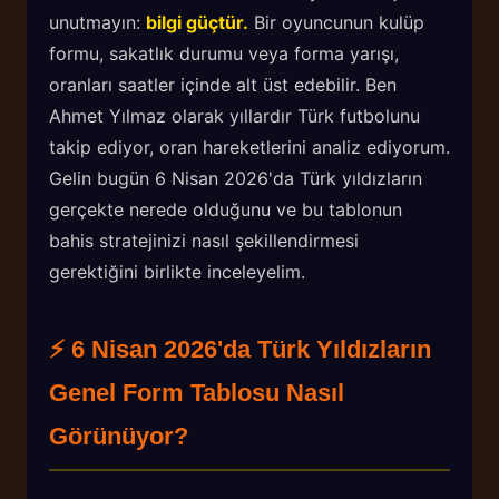
unutmayın:
bilgi güçtür.
Bir oyuncunun kulüp
formu, sakatlık durumu veya forma yarışı,
oranları saatler içinde alt üst edebilir. Ben
Ahmet Yılmaz olarak yıllardır Türk futbolunu
takip ediyor, oran hareketlerini analiz ediyorum.
Gelin bugün 6 Nisan 2026'da Türk yıldızların
gerçekte nerede olduğunu ve bu tablonun
bahis stratejinizi nasıl şekillendirmesi
gerektiğini birlikte inceleyelim.
⚡ 6 Nisan 2026'da Türk Yıldızların
Genel Form Tablosu Nasıl
Görünüyor?