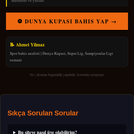
arastirildi ve yazildi
⚽ DUNYA KUPASI BAHIS YAP →
📝 Ahmet Yilmaz
Spor bahis analisti | Dunya Kupasi, Super Lig, Sampiyonlar Ligi
uzmani
18+ | Kumar bagimlilik yapabilir. Sorumlu oynayiniz.
Sıkça Sorulan Sorular
Bu siteye nasıl üye olabilirim?