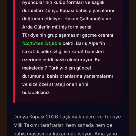
oyuncularının kulüp formları ve sağlık
durumları Dünya Kupası bahis piyasalarını
doğrudan etkiliyor. Hakan Çalhanoğlu ve
Arda Güler'in müthiş form serisi
Türkiye'nin grup aşamasını geçme oranını
%2,15'ten %1,85'e
çekti. Barış Alper'in
sakatlık belirsizliği ise kanat bahisleri
üzerinde ciddi baskı oluşturuyor. Bu
makalede 7 Türk yıldızın güncel
durumunu, bahis oranlarına yansımalarını
ve size özel strateji önerilerini
bulacaksınız.
Dünya Kupası 2026 başlamak üzere ve Türkiye
Milli Takımı taraftarları hem sahada hem de
bahis masasında kazanmak istiyor. Ama şunu