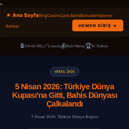
>
★ Ana Sayfa
Blog
Casino
Canlı Bahis
Bonuslar
Haberler
HEMEN GIRIŞ →
Rehber
🔒
✅
💰
🏆
256-bit SSL
Lisansli
Hizli Odeme
#1 Turkiye
FIFA 2026
5 Nisan 2026: Türkiye Dünya
Kupası'na Gitti, Bahis Dünyası
Çalkalandı
5 Nisan 2026: Türkiye Dünya Kupası