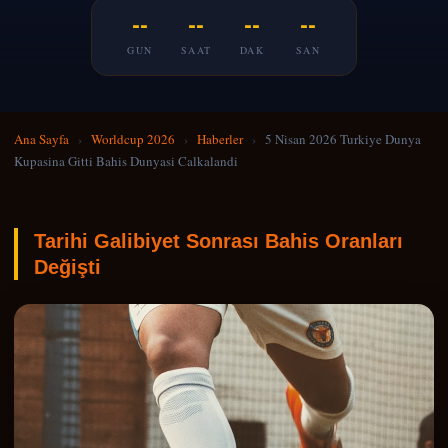
--
--
--
--
GUN
SAAT
DAK
SAN
Ana Sayfa
›
Worldcup 2026
›
Haberler
›
5 Nisan 2026 Turkiye Dunya
Kupasina Gitti Bahis Dunyasi Calkalandi
Tarihi Galibiyet Sonrası Bahis Oranları
Değişti