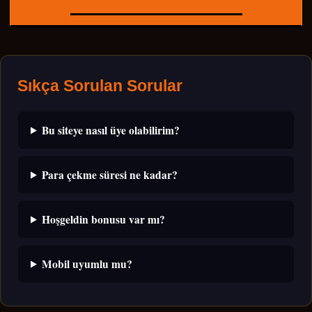
Sıkça Sorulan Sorular
Bu siteye nasıl üye olabilirim?
Para çekme süresi ne kadar?
Hoşgeldin bonusu var mı?
Mobil uyumlu mu?