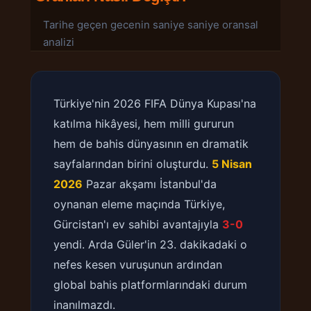
Tarihe geçen gecenin saniye saniye oransal
analizi
Türkiye'nin 2026 FIFA Dünya Kupası'na
katılma hikâyesi, hem milli gururun
hem de bahis dünyasının en dramatik
sayfalarından birini oluşturdu.
5 Nisan
2026
Pazar akşamı İstanbul'da
oynanan eleme maçında Türkiye,
Gürcistan'ı ev sahibi avantajıyla
3-0
yendi. Arda Güler'in 23. dakikadaki o
nefes kesen vuruşunun ardından
global bahis platformlarındaki durum
inanılmazdı.