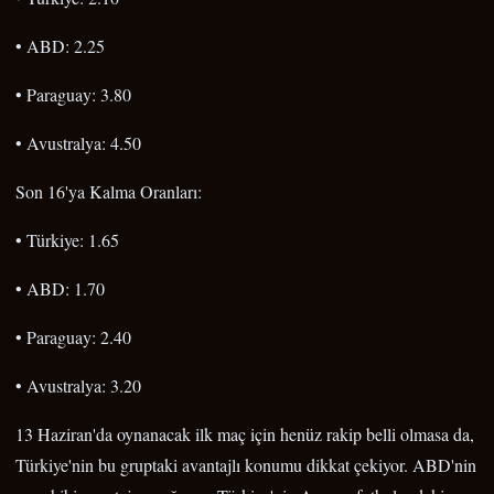
• ABD: 2.25
• Paraguay: 3.80
• Avustralya: 4.50
Son 16'ya Kalma Oranları:
• Türkiye: 1.65
• ABD: 1.70
• Paraguay: 2.40
• Avustralya: 3.20
13 Haziran'da oynanacak ilk maç için henüz rakip belli olmasa da,
Türkiye'nin bu gruptaki avantajlı konumu dikkat çekiyor. ABD'nin