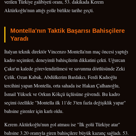
verilen Türkiye galibiyeti oranı, 53. dakikada Kerem
Aktürkoğlu'nun attığı golle birlikte tarihe geçti.
Montella'nın Taktik Başarısı Bahisçilere
Yaradı
İtalyan teknik direktör Vincenzo Montella'nın maç öncesi yaptığı
kadro seçimleri, deneyimli bahisçilerin dikkatini çekti. Uğurcan
Çakır'ın kalede görevlendirilmesi ve savunma dörtlüsünde Zeki
Çelik, Ozan Kabak, Abdülkerim Bardakcı, Ferdi Kadıoğlu
tercihini yapan Montella, orta sahada ise Hakan Çalhanoğlu,
İsmail Yüksek ve Orkun Kökçü üçlüsüne güvendi. Bu kadro
seçimi özellikle "Montella ilk 11'de 3'ten fazla değişiklik yapar"
bahsine girenler için karlı oldu.
Kerem Aktürkoğlu'nun gol atması ise "İlk golü Türkiye atar"
bahsine 3.20 oranıyla giren bahisçilere büyük kazanç sağladı. 53.