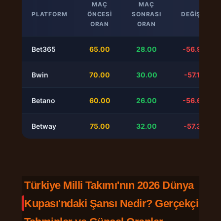
MAÇ
MAÇ
PLATFORM
ÖNCESI
SONRASI
DEĞIŞIM
ORAN
ORAN
Bet365
65.00
28.00
-56.9%
Bwin
70.00
30.00
-57.1%
Betano
60.00
26.00
-56.6%
Betway
75.00
32.00
-57.3%
Türkiye Milli Takımı'nın 2026 Dünya
Kupası'ndaki Şansı Nedir? Gerçekçi