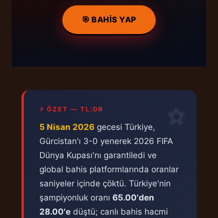
🎯 BAHIS YAP
⚽
⚡ ÖZET — TL;DR
5 Nisan 2026
gecesi Türkiye,
Gürcistan'ı 3-0 yenerek 2026 FIFA
Dünya Kupası'nı garantiledi ve
global bahis platformlarında oranlar
saniyeler içinde çöktü. Türkiye'nin
şampiyonluk oranı
65.00'den
28.00'e
düştü; canlı bahis hacmi