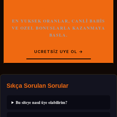
YAPMAYA BASLA
EN YUKSEK ORANLAR, CANLI BAHIS
VE OZEL BONUSLARLA KAZANMAYA
BASLA.
UCRETSIZ UYE OL →
Sıkça Sorulan Sorular
Bu siteye nasıl üye olabilirim?