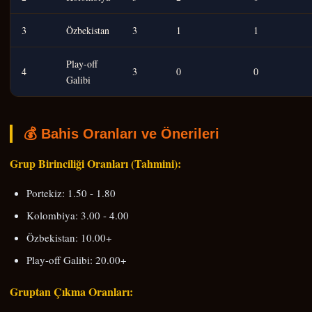
3
Özbekistan
3
1
1
Play-off
4
3
0
0
Galibi
💰 Bahis Oranları ve Önerileri
Grup Birinciliği Oranları (Tahmini):
Portekiz: 1.50 - 1.80
Kolombiya: 3.00 - 4.00
Özbekistan: 10.00+
Play-off Galibi: 20.00+
Gruptan Çıkma Oranları: