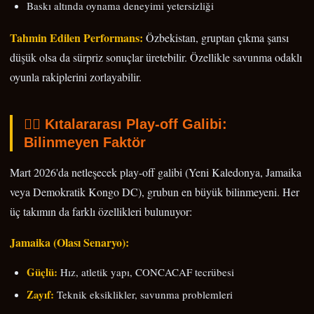
Baskı altında oynama deneyimi yetersizliği
Tahmin Edilen Performans:
Özbekistan, gruptan çıkma şansı
düşük olsa da sürpriz sonuçlar üretebilir. Özellikle savunma odaklı
oyunla rakiplerini zorlayabilir.
🏴‍☠️ Kıtalararası Play-off Galibi:
Bilinmeyen Faktör
Mart 2026'da netleşecek play-off galibi (Yeni Kaledonya, Jamaika
veya Demokratik Kongo DC), grubun en büyük bilinmeyeni. Her
üç takımın da farklı özellikleri bulunuyor:
Jamaika (Olası Senaryo):
Güçlü:
Hız, atletik yapı, CONCACAF tecrübesi
Zayıf:
Teknik eksiklikler, savunma problemleri