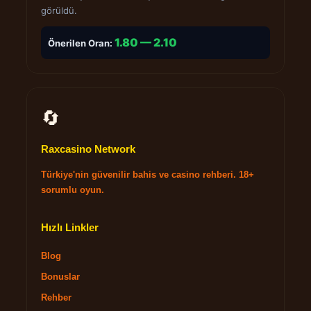
görüldü.
1.80 — 2.10
Önerilen Oran:
🔄
Raxcasino Network
Türkiye'nin güvenilir bahis ve casino rehberi. 18+
sorumlu oyun.
Hızlı Linkler
Blog
Bonuslar
Rehber