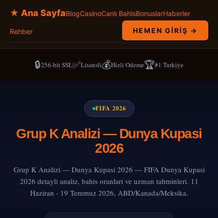
★ Ana Sayfa
Blog
Casino
Canlı Bahis
Bonuslar
Haberler
HEMEN GIRIŞ →
Rehber
🔒
✅
💰
🏆
256-bit SSL
Lisansli
Hizli Odeme
#1 Turkiye
FIFA 2026
Grup K Analizi — Dunya Kupasi
2026
Grup K Analizi — Dunya Kupasi 2026 — FIFA Dunya Kupasi
2026 detayli analiz, bahis oranlari ve uzman tahminleri. 11
Haziran - 19 Temmuz 2026, ABD/Kanada/Meksika.