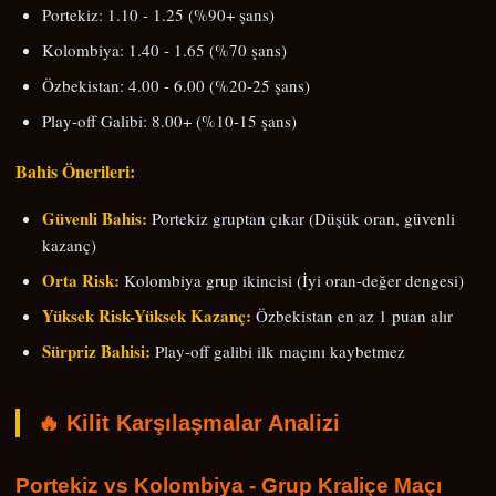
Portekiz: 1.10 - 1.25 (%90+ şans)
Kolombiya: 1.40 - 1.65 (%70 şans)
Özbekistan: 4.00 - 6.00 (%20-25 şans)
Play-off Galibi: 8.00+ (%10-15 şans)
Bahis Önerileri:
Güvenli Bahis:
Portekiz gruptan çıkar (Düşük oran, güvenli
kazanç)
Orta Risk:
Kolombiya grup ikincisi (İyi oran-değer dengesi)
Yüksek Risk-Yüksek Kazanç:
Özbekistan en az 1 puan alır
Sürpriz Bahisi:
Play-off galibi ilk maçını kaybetmez
🔥 Kilit Karşılaşmalar Analizi
Portekiz vs Kolombiya - Grup Kraliçe Maçı