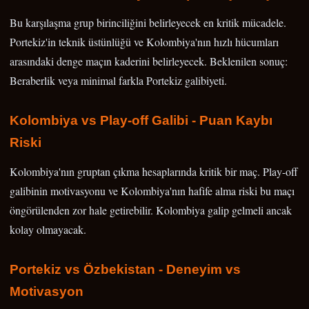
Bu karşılaşma grup birinciliğini belirleyecek en kritik mücadele.
Portekiz'in teknik üstünlüğü ve Kolombiya'nın hızlı hücumları
arasındaki denge maçın kaderini belirleyecek. Beklenilen sonuç:
Beraberlik veya minimal farkla Portekiz galibiyeti.
Kolombiya vs Play-off Galibi - Puan Kaybı
Riski
Kolombiya'nın gruptan çıkma hesaplarında kritik bir maç. Play-off
galibinin motivasyonu ve Kolombiya'nın hafife alma riski bu maçı
öngörülenden zor hale getirebilir. Kolombiya galip gelmeli ancak
kolay olmayacak.
Portekiz vs Özbekistan - Deneyim vs
Motivasyon