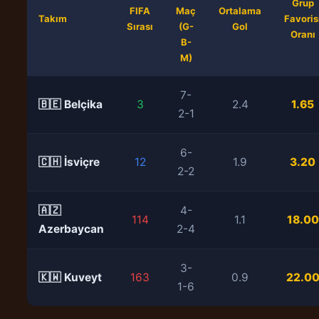
Grup
FIFA
Maç
Ortalama
Takım
Favoris
Sırası
(G-
Gol
Oranı
B-
M)
7-
🇧🇪 Belçika
3
2.4
1.65
2-1
6-
🇨🇭 İsviçre
12
1.9
3.20
2-2
🇦🇿
4-
114
1.1
18.00
Azerbaycan
2-4
3-
🇰🇼 Kuveyt
163
0.9
22.0
1-6