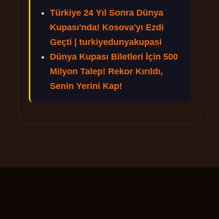
Türkiye 24 Yıl Sonra Dünya
Kupası'nda! Kosova'yı Ezdi
Geçti | turkiyedunyakupasi
Dünya Kupası Biletleri İçin 500
Milyon Talep! Rekor Kırıldı,
Senin Yerini Kap!