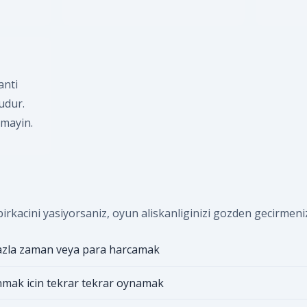
anti
udur.
mayin.
irkacini yasiyorsaniz, oyun aliskanliginizi gozden gecirmeniz
fazla zaman veya para harcamak
nmak icin tekrar tekrar oynamak