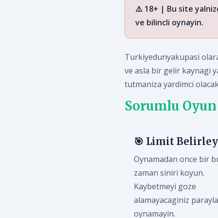
⚠️ 18+ | Bu site yalniz
ve bilincli oynayin.
Turkiyedunyakupasi olarak
ve asla bir gelir kaynagi
tutmaniza yardimci olacak 
Sorumlu Oyun 
🎯 Limit Belirle
Oynamadan once bir bu
zaman siniri koyun.
Kaybetmeyi goze
alamayacaginiz parayla
oynamayin.