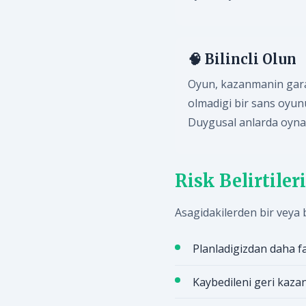
🧠 Bilincli Olun
Oyun, kazanmanin gar
olmadigi bir sans oyun
Duygusal anlarda oyna
Risk Belirtileri
Asagidakilerden bir veya b
Planladigizdan daha 
Kaybedileni geri kaza