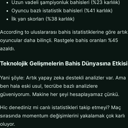
Uzun vadeli şampiyonluk bahisleri (%23 karlılık)
Oyuncu bazlı istatistik bahisleri (%41 karlılık)
İlk yarı skorları (%38 karlılık)
According to uluslararası bahis istatistiklerine göre artık
oyuncular daha bilinçli. Rastgele bahis oranları %45
azaldı.
Teknolojik Gelişmelerin Bahis Dünyasına Etkisi
Yani şöyle: Artık yapay zeka destekli analizler var. Ama
ben hala eski usul, tecrübe bazlı analizlere
güveniyorum. Makine her şeyi hesaplayamaz çünkü.
Hic denediniz mi canlı istatistikleri takip etmeyi? Maç
sırasında momentum değişimlerini yakalamak çok karlı
oluyor.