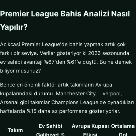
Premier League Bahis Analizi Nasıl
Yapılır?
Acikcasi Premier League'de bahis yapmak artık çok
farklı bir seviye. Veriler gösteriyor ki 2026 sezonunda
ev sahibi avantajı %67'den %61'e düştü. Bu ne demek
biliyor musunuz?
Bence en önemli faktör artık takımların Avrupa
kupalarındaki durumu. Manchester City, Liverpool,
Arsenal gibi takımlar Champions League'de oynadıkları
haftalarda %15 daha az performans gösteriyorlar.
Ev Sahibi
Avrupa Kupası
Ortalama
Takım
Galibiyet %
Etkisi
Gol