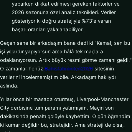
yaparken dikkat edilmesi gereken faktörler ve
2026 sezonuna özel analiz teknikleri. Veriler
gösteriyor ki doğru stratejiyle %73'e varan
başarı oranları yakalanabiliyor.
Geçen sene bir arkadaşım bana dedi ki "Kemal, sen bu
işi yıllardır yapıyorsun ama hâlâ tek maçlara
odaklanıyorsun. Artık büyük resmi görme zamanı geldi."
O zamanlar henüz
Bahistahminleri2026
sitesinin
verilerini incelememiştim bile. Arkadaşım haklıydı
aslında.
Yıllar önce bir masada oturmuş, Liverpool-Manchester
City derbisine tüm paramı yatırmışım. Maçın son
dakikasında penaltı golüyle kaybettim. O gün öğrendim
ki kumar değildir bu, stratejidir. Ama strateji de olsa,