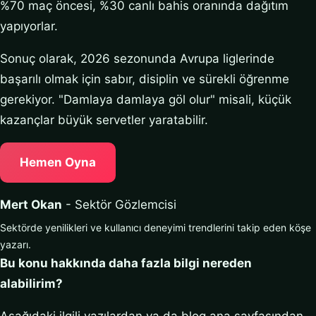
%70 maç öncesi, %30 canlı bahis oranında dağıtım
yapıyorlar.
Sonuç olarak, 2026 sezonunda Avrupa liglerinde
başarılı olmak için sabır, disiplin ve sürekli öğrenme
gerekiyor. "Damlaya damlaya göl olur" misali, küçük
kazançlar büyük servetler yaratabilir.
Hemen Oyna
Mert Okan
- Sektör Gözlemcisi
Sektörde yenilikleri ve kullanıcı deneyimi trendlerini takip eden köşe
yazarı.
Bu konu hakkında daha fazla bilgi nereden
alabilirim?
Aşağıdaki ilgili yazılardan ya da blog ana sayfasından