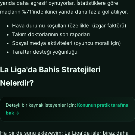
yarıda daha agresif oynuyorlar. İstatistiklere göre
maçların %71'inde ikinci yarıda daha fazla gol atılıyor.
Hava durumu koşulları (özellikle rüzgar faktörü)
Takım doktorlarının son raporları
Sosyal medya aktiviteleri (oyuncu morali için)
Taraftar desteği yoğunluğu
La Liga'da Bahis Stratejileri
Nelerdir?
Detaylı bir kaynak isteyenler için:
Konunun pratik tarafına
bak →
Ha bir de şunu ekleyeyim: La Liga'da işler biraz daha