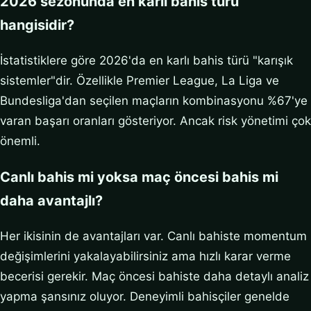
2026 sezonunda en karlı bahis türü
hangisidir?
İstatistiklere göre 2026'da en karlı bahis türü "karışık
sistemler"dir. Özellikle Premier League, La Liga ve
Bundesliga'dan seçilen maçların kombinasyonu %67'ye
varan başarı oranları gösteriyor. Ancak risk yönetimi çok
önemli.
Canlı bahis mi yoksa maç öncesi bahis mi
daha avantajlı?
Her ikisinin de avantajları var. Canlı bahiste momentum
değişimlerini yakalayabilirsiniz ama hızlı karar verme
becerisi gerekir. Maç öncesi bahiste daha detaylı analiz
yapma şansınız oluyor. Deneyimli bahisçiler genelde