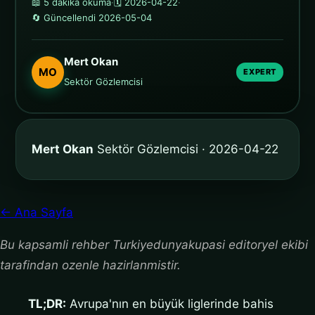
📖 5 dakika okuma
·
🗓️ 2026-04-22
·
🔄 Güncellendi 2026-05-04
Mert Okan
MO
EXPERT
Sektör Gözlemcisi
Mert Okan
Sektör Gözlemcisi · 2026-04-22
← Ana Sayfa
Bu kapsamli rehber Turkiyedunyakupasi editoryel ekibi
tarafindan ozenle hazirlanmistir.
TL;DR:
Avrupa'nın en büyük liglerinde bahis