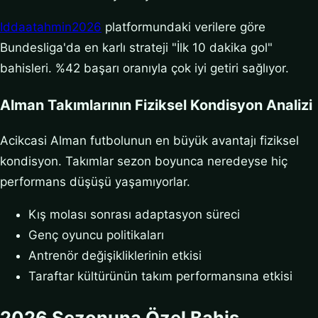
Iddaatahmin2026
platformundaki verilere göre
Bundesliga'da en karlı strateji "İlk 10 dakika gol"
bahisleri. %42 başarı oranıyla çok iyi getiri sağlıyor.
Alman Takımlarının Fiziksel Kondisyon Analizi
Acikcasi Alman futbolunun en büyük avantajı fiziksel
kondisyon. Takımlar sezon boyunca neredeyse hiç
performans düşüşü yaşamıyorlar.
Kış molası sonrası adaptasyon süreci
Genç oyuncu politikaları
Antrenör değişikliklerinin etkisi
Taraftar kültürünün takım performansına etkisi
2026 Sezonuna Özel Bahis