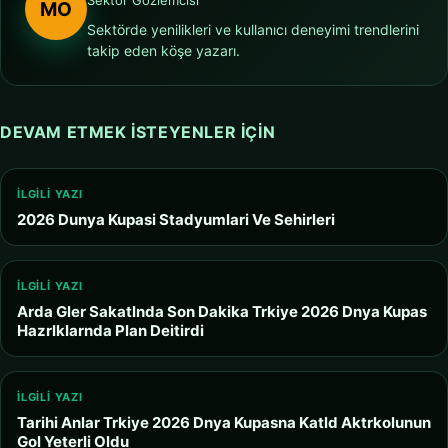
MO
Sektörde yenilikleri ve kullanıcı deneyimi trendlerini
takip eden köşe yazarı.
DEVAM ETMEK ISTEYENLER IÇIN
İLGILI YAZI
2026 Dunya Kupasi Stadyumlari Ve Sehirleri
İLGILI YAZI
Arda Gler Sakatlnda Son Dakika Trkiye 2026 Dnya Kupas
Hazrlklarnda Plan Deitirdi
İLGILI YAZI
Tarihi Anlar Trkiye 2026 Dnya Kupasna Katld Aktrkolunun
Gol Yeterli Oldu