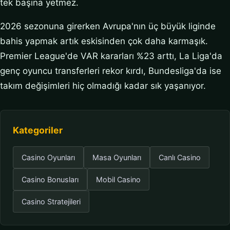
tek başına yetmez.
2026 sezonuna girerken Avrupa'nın üç büyük liginde
bahis yapmak artık eskisinden çok daha karmaşık.
Premier League'de VAR kararları %23 arttı, La Liga'da
genç oyuncu transferleri rekor kırdı, Bundesliga'da ise
takım değişimleri hiç olmadığı kadar sık yaşanıyor.
Kategoriler
Casino Oyunları
Masa Oyunları
Canlı Casino
Casino Bonusları
Mobil Casino
Casino Stratejileri