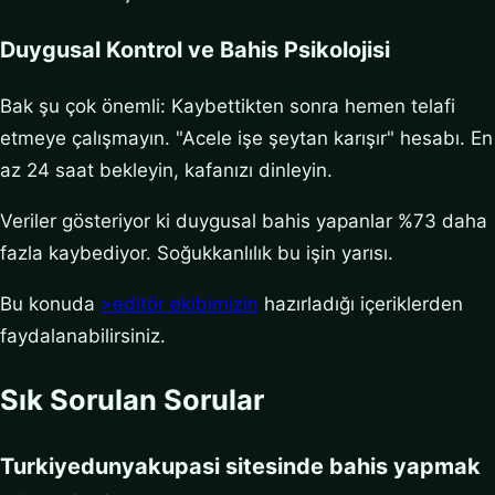
Duygusal Kontrol ve Bahis Psikolojisi
Bak şu çok önemli: Kaybettikten sonra hemen telafi
etmeye çalışmayın. "Acele işe şeytan karışır" hesabı. En
az 24 saat bekleyin, kafanızı dinleyin.
Veriler gösteriyor ki duygusal bahis yapanlar %73 daha
fazla kaybediyor. Soğukkanlılık bu işin yarısı.
Bu konuda
>editör ekibimizin
hazırladığı içeriklerden
faydalanabilirsiniz.
Sık Sorulan Sorular
Turkiyedunyakupasi sitesinde bahis yapmak