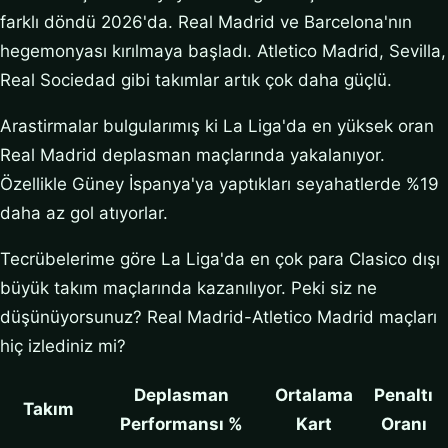
farklı döndü 2026'da. Real Madrid ve Barcelona'nın
hegemonyası kırılmaya başladı. Atletico Madrid, Sevilla,
Real Sociedad gibi takımlar artık çok daha güçlü.
Arastirmalar bulgularımış ki La Liga'da en yüksek oran
Real Madrid deplasman maçlarında yakalanıyor.
Özellikle Güney İspanya'ya yaptıkları seyahatlerde %19
daha az gol atıyorlar.
Tecrübelerime göre La Liga'da en çok para Clasico dışı
büyük takım maçlarında kazanılıyor. Peki siz ne
düşünüyorsunuz? Real Madrid-Atletico Madrid maçları
hiç izlediniz mi?
Deplasman
Ortalama
Penaltı
Takım
Performansı %
Kart
Oranı