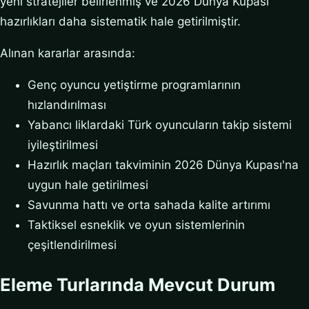
yeni stratejiler belirlenmiş ve 2026 Dünya Kupası
hazırlıkları daha sistematik hale getirilmiştir.
Alınan kararlar arasında:
Genç oyuncu yetiştirme programlarının
hızlandırılması
Yabancı liklardaki Türk oyuncuların takip sistemi
iyileştirilmesi
Hazırlık maçları takviminin 2026 Dünya Kupası'na
uygun hale getirilmesi
Savunma hattı ve orta sahada kalite artırımı
Taktiksel esneklik ve oyun sistemlerinin
çeşitlendirilmesi
Eleme Turlarında Mevcut Durum