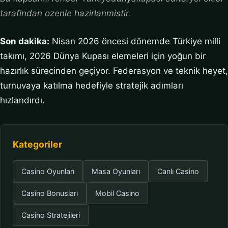
tarafindan ozenle hazirlanmistir.
Son dakika:
Nisan 2026 öncesi dönemde Türkiye milli
takımı, 2026 Dünya Kupası elemeleri için yoğun bir
hazırlık sürecinden geçiyor. Federasyon ve teknik heyet,
turnuvaya katılma hedefiyle stratejik adımları
hızlandırdı.
Kategoriler
Casino Oyunları
Masa Oyunları
Canlı Casino
Casino Bonusları
Mobil Casino
Casino Stratejileri