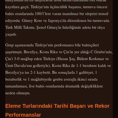
kayıtlara geçti. Türkiye'nin üçüncülük başarısı, turnuva öncesi
bahis oranlarında 100/1'lere varan inanılmaz bir sürprizi temsil
ediyordu. Güney Kore ve Japonya'da düzenlenen bu turnuvada
Türk Milli Takımı, Şenol Güneş'in liderliğinde adeta bir rüya
yaşadı.
Grup aşamasında Türkiye'nin performansı bile bahisçileri
şaşırtmıştı. Brezilya, Kosta Rika ve Çin'in yer aldığı C Grubu'nda,
Çin'i 3-0 mağlup eden Türkiye (Hasan Şaş, Bülent Korkmaz ve
Ümit Davala'nın golleriyle), Kosta Rika ile 1-1 berabere kaldı ve
Brezilya'ya ise 2-1 kaybetti. Bu sonuçlarla 1 galibiyet, 1
beraberlik ve 1 mağlubiyetle grubu averajla ikinci sırada
tamamlaması, live bahis oranlarında dramatik değişikliklere
neden olmuştu.
Eleme Turlarındaki Tarihi Başarı ve Rekor
Performanslar