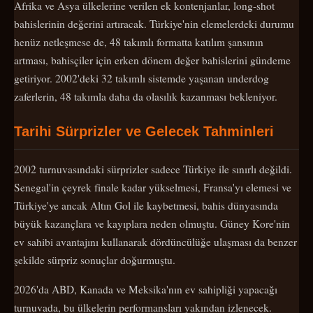
Afrika ve Asya ülkelerine verilen ek kontenjanlar, long-shot
bahislerinin değerini artıracak. Türkiye'nin elemelerdeki durumu
henüz netleşmese de, 48 takımlı formatta katılım şansının
artması, bahisçiler için erken dönem değer bahislerini gündeme
getiriyor. 2002'deki 32 takımlı sistemde yaşanan underdog
zaferlerin, 48 takımla daha da olasılık kazanması bekleniyor.
Tarihi Sürprizler ve Gelecek Tahminleri
2002 turnuvasındaki sürprizler sadece Türkiye ile sınırlı değildi.
Senegal'in çeyrek finale kadar yükselmesi, Fransa'yı elemesi ve
Türkiye'ye ancak Altın Gol ile kaybetmesi, bahis dünyasında
büyük kazançlara ve kayıplara neden olmuştu. Güney Kore'nin
ev sahibi avantajını kullanarak dördüncülüğe ulaşması da benzer
şekilde sürpriz sonuçlar doğurmuştu.
2026'da ABD, Kanada ve Meksika'nın ev sahipliği yapacağı
turnuvada, bu ülkelerin performansları yakından izlenecek.