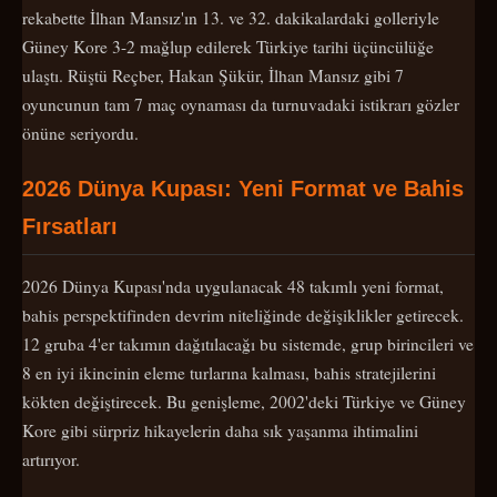
rekabette İlhan Mansız'ın 13. ve 32. dakikalardaki golleriyle
Güney Kore 3-2 mağlup edilerek Türkiye tarihi üçüncülüğe
ulaştı. Rüştü Reçber, Hakan Şükür, İlhan Mansız gibi 7
oyuncunun tam 7 maç oynaması da turnuvadaki istikrarı gözler
önüne seriyordu.
2026 Dünya Kupası: Yeni Format ve Bahis
Fırsatları
2026 Dünya Kupası'nda uygulanacak 48 takımlı yeni format,
bahis perspektifinden devrim niteliğinde değişiklikler getirecek.
12 gruba 4'er takımın dağıtılacağı bu sistemde, grup birincileri ve
8 en iyi ikincinin eleme turlarına kalması, bahis stratejilerini
kökten değiştirecek. Bu genişleme, 2002'deki Türkiye ve Güney
Kore gibi sürpriz hikayelerin daha sık yaşanma ihtimalini
artırıyor.