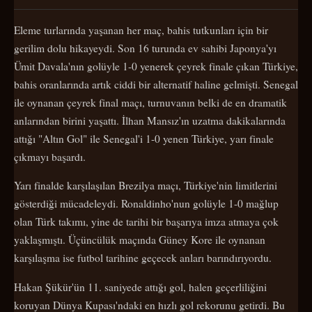
Eleme turlarında yaşanan her maç, bahis tutkunları için bir
gerilim dolu hikayeydi. Son 16 turunda ev sahibi Japonya'yı
Ümit Davala'nın golüyle 1-0 yenerek çeyrek finale çıkan Türkiye,
bahis oranlarında artık ciddi bir alternatif haline gelmişti. Senegal
ile oynanan çeyrek final maçı, turnuvanın belki de en dramatik
anlarından birini yaşattı. İlhan Mansız'ın uzatma dakikalarında
attığı "Altın Gol" ile Senegal'i 1-0 yenen Türkiye, yarı finale
çıkmayı başardı.
Yarı finalde karşılaşılan Brezilya maçı, Türkiye'nin limitlerini
gösterdiği mücadeleydi. Ronaldinho'nun golüyle 1-0 mağlup
olan Türk takımı, yine de tarihi bir başarıya imza atmaya çok
yaklaşmıştı. Üçüncülük maçında Güney Kore ile oynanan
karşılaşma ise futbol tarihine geçecek anları barındırıyordu.
Hakan Şükür'ün 11. saniyede attığı gol, halen geçerliliğini
koruyan Dünya Kupası'ndaki en hızlı gol rekorunu getirdi. Bu