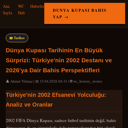
Ana
WC
Haberler
DUNYA KUPASI BAHIS
Sayfa
Hub
YAP →
📖 Tarihce
Dünya Kupası Tarihinin En Büyük
Sürprizi: Türkiye'nin 2002 Destanı ve
2026'ya Dair Bahis Perspektifleri
👤 Ahmet Yilmaz | 📅 15.04.2026 04:31 | 🌐 wc_history_stories
Türkiye'nin 2002 Efsanevi Yolculuğu:
Analiz ve Oranlar
2002 FIFA Dünya Kupası, sadece futbol tarihinin değil, bahis
dünyasının da en sürprizlerle dolu turnuvalarından biri olarak