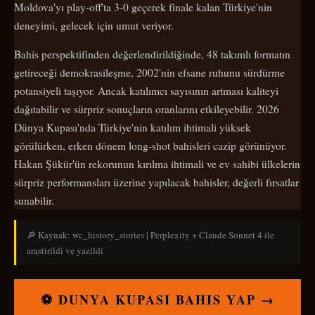
Moldova'yı play-off'ta 3-0 geçerek finale kalan Türkiye'nin
deneyimi, gelecek için umut veriyor.
Bahis perspektifinden değerlendirildiğinde, 48 takımlı formatın
getireceği demokrasileşme, 2002'nin efsane ruhunu sürdürme
potansiyeli taşıyor. Ancak katılımcı sayısının artması kaliteyi
dağıtabilir ve sürpriz sonuçların oranlarını etkileyebilir. 2026
Dünya Kupası'nda Türkiye'nin katılım ihtimali yüksek
görülürken, erken dönem long-shot bahisleri cazip görünüyor.
Hakan Şükür'ün rekorunun kırılma ihtimali ve ev sahibi ülkelerin
sürpriz performansları üzerine yapılacak bahisler, değerli fırsatlar
sunabilir.
🔎 Kaynak: wc_history_stories | Perplexity + Claude Sonnet 4 ile
arastirildi ve yazildi
⚽ DUNYA KUPASI BAHIS YAP →