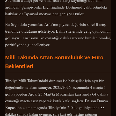
Sociedad'a attığı gol ve Villarreal'e karşı kaydettiği dublenin
ardından, Şampiyonlar Ligi finalinde Dortmund galibiyetindeki
katkıları da İspanyol medyasında geniş yer buldu.
Bu övgü dolu yorumlar, Arda'nın piyasa değerinin sürekli artış
trendinde olduğunu gösteriyor. Bahis sitelerinde genç oyuncunun
gol sayısı, asist sayısı ve oynadığı dakika üzerine kurulan oranlar,
pozitif yönde güncelleniyor.
Milli Takımda Artan Sorumluluk ve Euro
Beklentileri
Türkiye Milli Takımı'ndaki durumu ise bahisçiler için ayrı bir
değerlendirme alanı sunuyor. 2025/2026 sezonunda 4 maçta 1
gol kaydeden Arda, 23 Mart'ta Macaristan karşısında 64 dakika
oynadığı maçta asist yaparak kritik katkı sağladı. En son Dünya
Kupası ön eleme maçında Türkiye'nin 2-0'lık galibiyetinde 88
dakika sahada kalan oyuncu, sarı kart görmesine rağmen