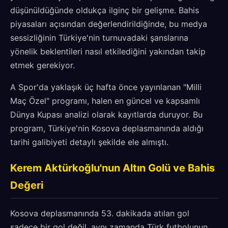
düşünüldüğünde oldukça ilginç bir gelişme. Bahis
piyasaları açısından değerlendirildiğinde, bu medya
sessizliğinin Türkiye'nin turnuvadaki şanslarına
yönelik beklentileri nasıl etkilediğini yakından takip
etmek gerekiyor.
A Spor'da yaklaşık üç hafta önce yayınlanan "Milli
Maç Özel" programı, halen en güncel ve kapsamlı
Dünya Kupası analizi olarak kayıtlarda duruyor. Bu
program, Türkiye'nin Kosova deplasmanında aldığı
tarihi galibiyeti detaylı şekilde ele almıştı.
Kerem Aktürkoğlu'nun Altın Golü ve Bahis
Değeri
Kosova deplasmanında 53. dakikada atılan gol
sadece bir gol değil, aynı zamanda Türk futbolunun