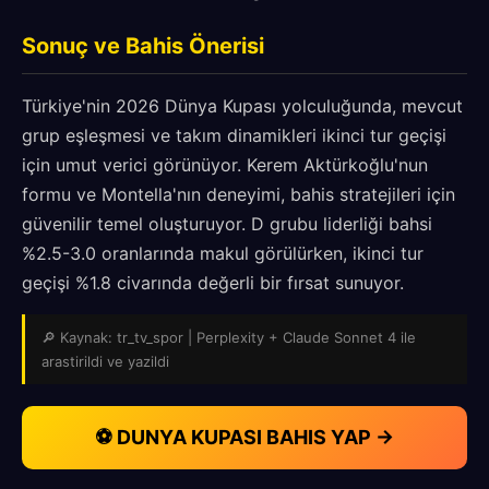
Sonuç ve Bahis Önerisi
Türkiye'nin 2026 Dünya Kupası yolculuğunda, mevcut
grup eşleşmesi ve takım dinamikleri ikinci tur geçişi
için umut verici görünüyor. Kerem Aktürkoğlu'nun
formu ve Montella'nın deneyimi, bahis stratejileri için
güvenilir temel oluşturuyor. D grubu liderliği bahsi
%2.5-3.0 oranlarında makul görülürken, ikinci tur
geçişi %1.8 civarında değerli bir fırsat sunuyor.
🔎 Kaynak: tr_tv_spor | Perplexity + Claude Sonnet 4 ile
arastirildi ve yazildi
⚽ DUNYA KUPASI BAHIS YAP →