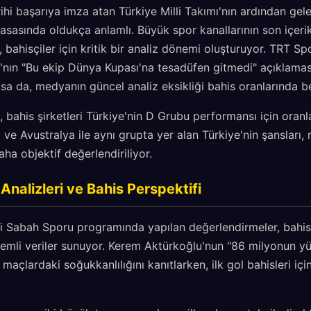
rihi başarıya imza atan Türkiye Milli Takımı'nın ardından gel
yasasında oldukça anlamlı. Büyük spor kanallarının son içerik
bahisçiler için kritik bir analiz dönemi oluşturuyor. TRT Spo
'nın "Bu ekip Dünya Kupası'na tesadüfen gitmedi" açıklaması
sa da, medyanın güncel analiz eksikliği bahis oranlarında bel
bahis şirketleri Türkiye'nin D Grubu performansı için oranlar
ve Avustralya ile aynı grupta yer alan Türkiye'nin şansları,
a objektif değerlendiriliyor.
nalizleri ve Bahis Perspektifi
li Sabah Sporu programında yapılan değerlendirmeler, bahisç
nemli veriler sunuyor. Kerem Aktürkoğlu'nun "86 milyonun yü
açlardaki soğukkanlılığını kanıtlarken, ilk gol bahisleri içi