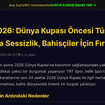
Ana Sayfa
WC Hub
Haberler
DUNYA KUPASI BAHIS YAP →
026: Dünya Kupası Öncesi Tü
Sessizlik, Bahisçiler İçin F
026 08:14 | 🌐 tr_tv_spor
an sonra 2026 Dünya Kupası'na katılımını sağlamasından yak
ikkat çekici bir durgunluk yaşanıyor. TRT Spor, beIN Sport
kanallarının son 24 saatte 2026 Dünya Kupası ile ilgili herh
amaması, bahis dünyasında önemli bir boşluk yaratıyor.
in Ardındaki Nedenler