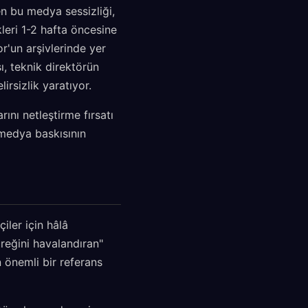
en bu medya sessizliği,
leri 1-2 hafta öncesine
r'un arşivlerinde yer
, teknik direktörün
irsizlik yaratıyor.
ını netleştirme fırsatı
 medya baskısının
iler için hâlâ
reğini havalandıran"
n önemli bir referans