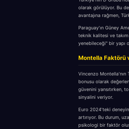
olarak görülüyor. Bu de
avantajına rağmen, Türk
Paraguay'ın Güney Ameri
teknik kalitesi ve takı
yenebileceği" bir yapı 
Montella Faktörü v
Vincenzo Montella'nın T
bonusu olarak değerlend
güvenini yansıtırken, t
sinyalini veriyor.
Euro 2024'teki deneyiml
artırıyor. Bu durum, uz
psikologi bir faktör olu