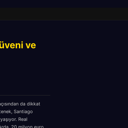
üveni ve
açısından da dikkat
tenek, Santiago
yaşıyor. Real
 Arda, 20 milyon euro