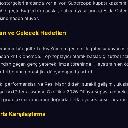
östergeleri arasında yer alıyor. Supercopa kupası kazanımı 
ihe geçti. Bu performanslar, bahis piyasalarında Arda Güler'
sine neden oluyor.
ları ve Gelecek Hedefleri
nda attığı golle Türkiye'nin en genç milli golcüsü unvanını a
ndan kritik önemde. Top toplayıcı olarak başladığı futbol se
ından geçen genç yetenek, imza töreninde "Hayatımın en öz
k futbolunun prestijini dünya çapında artırdı.
ki performansları ve Real Madrid'deki sürekli gelişimi, ulusl
ıran faktörler arasında. Özellikle 2026 Dünya Kupası elemele
n grup çıkma oranlarını doğrudan etkileyecek unsurlar arasın
arla Karşılaştırma