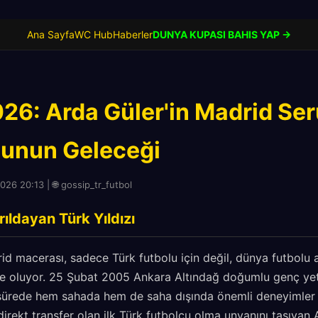
Ana Sayfa
WC Hub
Haberler
DUNYA KUPASI BAHIS YAP →
26: Arda Güler'in Madrid Ser
lunun Geleceği
026 20:13 | 🌐 gossip_tr_futbol
ıldayan Türk Yıldızı
id macerası, sadece Türk futbolu için değil, dünya futbolu 
ne oluyor. 25 Şubat 2005 Ankara Altındağ doğumlu genç ye
sürede hem sahada hem de saha dışında önemli deneyimler 
irekt transfer olan ilk Türk futbolcu olma unvanını taşıyan