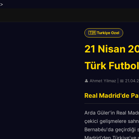
>
🇹🇷 Turkiye Ozel
21 Nisan 20
Türk Futbo
👤 Ahmet Yilmaz | 📅 21.04.2
Real Madrid'de Par
Arda Güler'in Real Madr
çekici gelişmelere sah
Bernabéu'da geçirdiği 
Madrid'den Türkiye'ye d