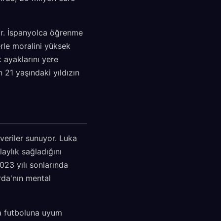
or. İspanyolca öğrenme
erle moralini yüksek
k ayaklarını yere
 21 yaşındaki yıldızın
veriler sunuyor. Luka
laylık sağladığını
023 yılı sonlarında
rda'nın mental
ya futboluna uyum