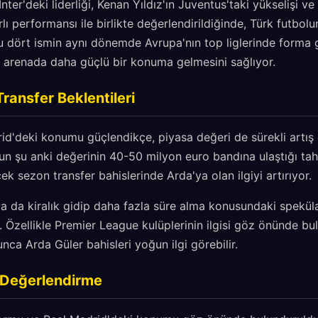
ter'deki liderliği, Kenan Yıldız'ın Juventus'taki yükselişi ve
lı performansı ile birlikte değerlendirildiğinde, Türk futbolu
Bu dört ismin aynı dönemde Avrupa'nın top liglerinde forma g
ı arenada daha güçlü bir konuma gelmesini sağlıyor.
ransfer Beklentileri
id'deki konumu güçlendikçe, piyasa değeri de sürekli artış
un şu anki değerinin 40-50 milyon euro bandına ulaştığı tah
cek sezon transfer bahislerinde Arda'ya olan ilgiyi artırıyor.
 da kiralık gidip daha fazla süre alma konusundaki spekülas
yor. Özellikle Premier League kulüplerinin ilgisi göz önünde 
nca Arda Güler bahisleri yoğun ilgi görebilir.
e Değerlendirme