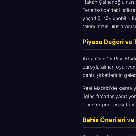
Hakan Çalhanoğlu'nun In
Fenerbahçe'deki istikrar
yaşadığı söylenebilir. 
takımımızın uluslararas
Piyasa Değeri ve T
Arda Güler'in Real Madr
euroyla alınan oyuncun
bahis şirketlerinin gele
Real Madrid'de kalma ya
ilginç fırsatlar yaratı
transfer penceresi boyu
Bahis Önerileri v