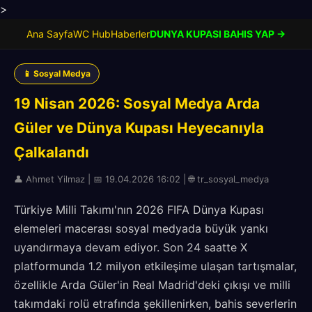
>
Ana Sayfa
WC Hub
Haberler
DUNYA KUPASI BAHIS YAP →
📱 Sosyal Medya
19 Nisan 2026: Sosyal Medya Arda
Güler ve Dünya Kupası Heyecanıyla
Çalkalandı
👤 Ahmet Yilmaz | 📅 19.04.2026 16:02 | 🌐 tr_sosyal_medya
Türkiye Milli Takımı'nın 2026 FIFA Dünya Kupası
elemeleri macerası sosyal medyada büyük yankı
uyandırmaya devam ediyor. Son 24 saatte X
platformunda 1.2 milyon etkileşime ulaşan tartışmalar,
özellikle Arda Güler'in Real Madrid'deki çıkışı ve milli
takımdaki rolü etrafında şekillenirken, bahis severlerin