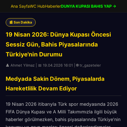
Ana Sayfa
WC Hub
Haberler
DUNYA KUPASI BAHIS YAP →
📰 Son Dakika
19 Nisan 2026: Dünya Kupası Öncesi
Sessiz Gün, Bahis Piyasalarında
Türkiye'nin Durumu
👤 Ahmet Yilmaz | 📅 19.04.2026 16:01 | 🌐 tr_gazeteler
Medyada Sakin Dönem, Piyasalarda
Hareketlilik Devam Ediyor
19 Nisan 2026 itibarıyla Türk spor medyasında 2026
FIFA Dünya Kupası ve A Milli Takımımızla ilgili büyük
haberler görülmezken, bahis piyasalarında Türkiye'nin