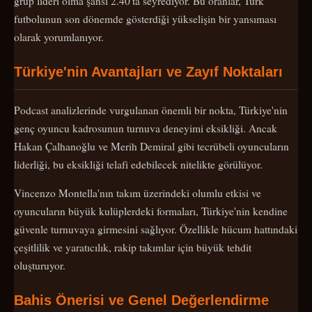
grup lideri olma şansı 2.40'ta seyrediyor. Bu oranlar, Türk
futbolunun son dönemde gösterdiği yükselişin bir yansıması
olarak yorumlanıyor.
Türkiye'nin Avantajları ve Zayıf Noktaları
Podcast analizlerinde vurgulanan önemli bir nokta, Türkiye'nin
genç oyuncu kadrosunun turnuva deneyimi eksikliği. Ancak
Hakan Çalhanoğlu ve Merih Demiral gibi tecrübeli oyuncuların
liderliği, bu eksikliği telafi edebilecek nitelikte görülüyor.
Vincenzo Montella'nın takım üzerindeki olumlu etkisi ve
oyuncuların büyük kulüplerdeki formaları, Türkiye'nin kendine
güvenle turnuvaya girmesini sağlıyor. Özellikle hücum hattındaki
çeşitlilik ve yaratıcılık, rakip takımlar için büyük tehdit
oluşturuyor.
Bahis Önerisi ve Genel Değerlendirme