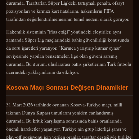
durumda. Taraftarlar, Süper Lig'deki tartışmalı penaltı, ofsayt
pozisyonları ve kırmızı kart hatalarını, hakemlerin FIFA
tarafından değerlendirilmemesinin temel nedeni olarak görüyor.
Hakemlik sisteminin "iflas ettiği" yönündeki eleştiriler, aynı
zamanda Süper Lig maçlarındaki bahis güvenilirliği konusunda
da soru işaretleri yaratıyor. "Karınca yarıştırıp kumar oynar"
seviyesinde yapılan benzetmeler, lige olan güveni sarsmış
durumda. Bu durum, uluslararası bahis şirketlerinin Türk futbolu
üzerindeki yaklaşımlarını da etkiliyor.
Kosova Maçı Sonrası Değişen Dinamikler
31 Mart 2026 tarihinde oynanan Kosova-Türkiye maçı, milli
takımın Dünya Kupası umutlarını yeniden canlandırmış
durumda. Bu kritik karşılaşma sonrasında bahis oranlarında
önemli hareketler yaşanıyor. Türkiye'nin grup liderliği şansı ve
play-off pozisyonu için verilen oranlar, taraftar desteğiyle birlikte