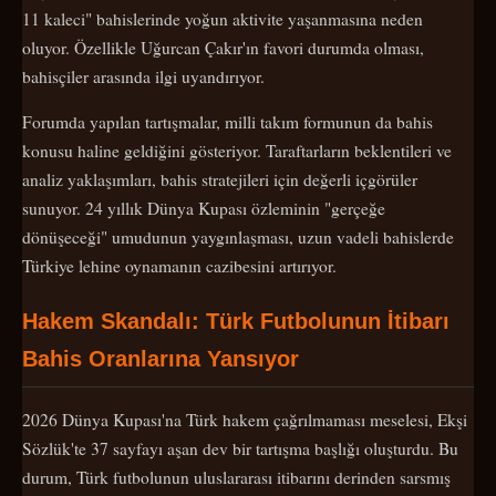
11 kaleci" bahislerinde yoğun aktivite yaşanmasına neden
oluyor. Özellikle Uğurcan Çakır'ın favori durumda olması,
bahisçiler arasında ilgi uyandırıyor.
Forumda yapılan tartışmalar, milli takım formunun da bahis
konusu haline geldiğini gösteriyor. Taraftarların beklentileri ve
analiz yaklaşımları, bahis stratejileri için değerli içgörüler
sunuyor. 24 yıllık Dünya Kupası özleminin "gerçeğe
dönüşeceği" umudunun yaygınlaşması, uzun vadeli bahislerde
Türkiye lehine oynamanın cazibesini artırıyor.
Hakem Skandalı: Türk Futbolunun İtibarı
Bahis Oranlarına Yansıyor
2026 Dünya Kupası'na Türk hakem çağrılmaması meselesi, Ekşi
Sözlük'te 37 sayfayı aşan dev bir tartışma başlığı oluşturdu. Bu
durum, Türk futbolunun uluslararası itibarını derinden sarsmış