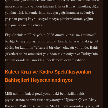
maçı sonrasında yeniden tutuşan Dünya Kupası umutları, diğer
yandan Türk hakemlerin turnuvaya çağrılmaması nedeniyle
yaşanan prestij kaybı, sosyal medya platformlarında yoğun
tartışmalara neden oluyor.
Ekşi Sözlük'te "Türkiye'nin 2026 dünya kupası'na katılması"
başlığı 40 sayfayı aşmış durumda. Taraftarlar arasındaki genel
görüş, bu katılımın "efsanevi bir olay" olacağı yönünde. Bahis
şirketleri de bu atmosferi yakından takip ediyor ve Türkiye'nin
katılım oranlarını sürekli güncellemeye devam ediyor.
Kaleci Krizi ve Kadro Spekülasyonları
Bahisçileri Heyecanlandırıyor
Milli takımın kaleci pozisyonundaki belirsizlik, bahis
piyasalarında önemli fırsatlar yaratıyor. Uğurcan Çakır, Altay
Bayındır, Volkan Babacan ve Mert Günok arasındaki yarış, "ilk