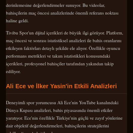
derinlemesine değerlendirmeler sunuyor. Bu videolar,
bahisçilerin maç öncesi analizlerinde önemli referans noktası
haline geldi.
Tivibu Spor'un dijital içerikleri de büyük ilgi görüyor. Platform,
maç öncesi ve sonrası istatistiksel analizleri ile bahis oranlarını
etkileyen faktörları detaylı şekilde ele alıyor. Özellikle oyuncu
performans metrikleri ve takım istatistikleri konusundaki
içerikleri, profesyonel bahisçiler tarafından yakından takip
ediliyor.
Ali Ece ve İlker Yasin'in Etkili Analizleri
Deneyimli spor yorumcusu Ali Ece'nin YouTube kanalındaki
Dünya Kupası analizleri, bahis piyasasında önemli etkiler
yaratıyor. Ece'nin özellikle Türkiye'nin güçlü ve zayıf yönlerine
dair objektif değerlendirmeleri, bahisçilerin stratejilerini