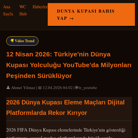
Ana
WC
Haberler
DUNYA KUPASI BAHIS
Sayfa
Hub
YAP →
🎥 Video Trend
12 Nisan 2026: Türkiye'nin Dünya
Kupası Yolculuğu YouTube'da Milyonları
Peşinden Sürüklüyor
👤 Ahmet Yilmaz | 📅 12.04.2026 04:02 | 🌐 tr_youtube
2026 Dünya Kupası Eleme Maçları Dijital
Platformlarda Rekor Kırıyor
2026 FIFA Dünya Kupası elemelerinde Türkiye'nin gösterdiği
performans, sosyal medya platformlarında büyük yankı