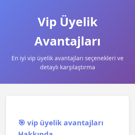
Vip Üyelik
Avantajları
En iyi vip üyelik avantajları seçenekleri ve
detaylı karşılaştırma
🎯 vip üyelik avantajları
Hakkında