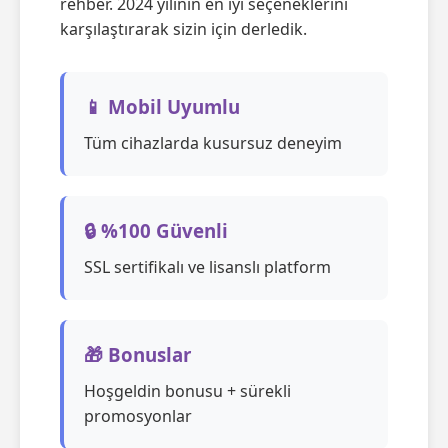
rehber. 2024 yılının en iyi seçeneklerini
karşılaştırarak sizin için derledik.
📱 Mobil Uyumlu
Tüm cihazlarda kusursuz deneyim
🔒 %100 Güvenli
SSL sertifikalı ve lisanslı platform
🎁 Bonuslar
Hoşgeldin bonusu + sürekli
promosyonlar