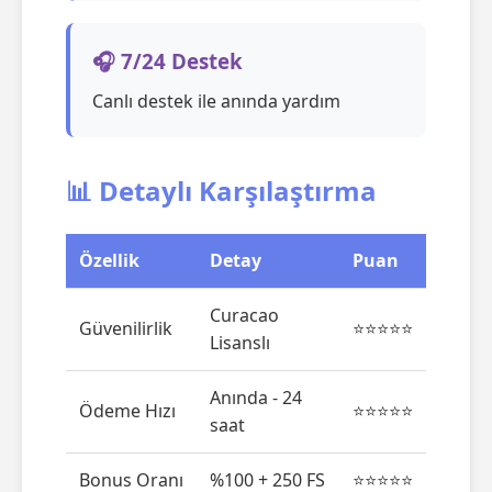
🎧 7/24 Destek
Canlı destek ile anında yardım
📊 Detaylı Karşılaştırma
Özellik
Detay
Puan
Curacao
Güvenilirlik
⭐⭐⭐⭐⭐
Lisanslı
Anında - 24
Ödeme Hızı
⭐⭐⭐⭐⭐
saat
Bonus Oranı
%100 + 250 FS
⭐⭐⭐⭐⭐