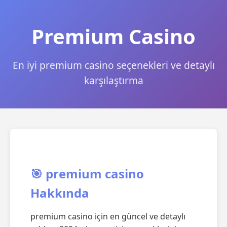
Premium Casino
En iyi premium casino seçenekleri ve detaylı
karşılaştırma
🎯 premium casino
Hakkında
premium casino için en güncel ve detaylı