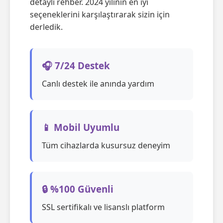
detaylı rehber. 2024 yılının en iyi
seçeneklerini karşılaştırarak sizin için
derledik.
🎧 7/24 Destek
Canlı destek ile anında yardım
📱 Mobil Uyumlu
Tüm cihazlarda kusursuz deneyim
🔒 %100 Güvenli
SSL sertifikalı ve lisanslı platform