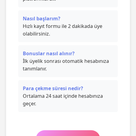
Nasıl başlarım?
Hızlı kayıt formu ile 2 dakikada üye
olabilirsiniz.
Bonuslar nasıl alınır?
İlk üyelik sonrası otomatik hesabınıza
tanımlanır.
Para çekme süresi nedir?
Ortalama 24 saat içinde hesabınıza
geçer.