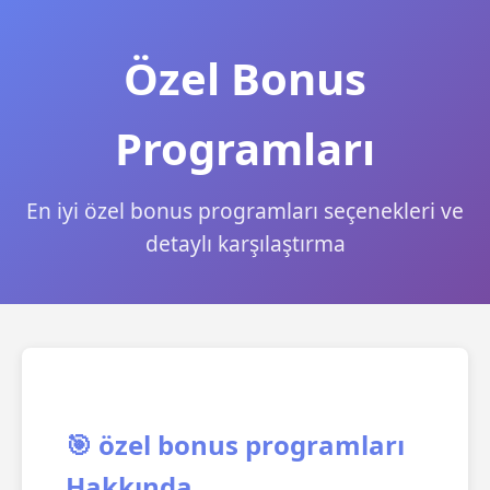
Özel Bonus
Programları
En iyi özel bonus programları seçenekleri ve
detaylı karşılaştırma
🎯 özel bonus programları
Hakkında