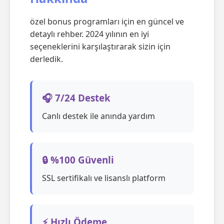
özel bonus programları için en güncel ve
detaylı rehber. 2024 yılının en iyi
seçeneklerini karşılaştırarak sizin için
derledik.
🎧 7/24 Destek
Canlı destek ile anında yardım
🔒 %100 Güvenli
SSL sertifikalı ve lisanslı platform
⚡ Hızlı Ödeme