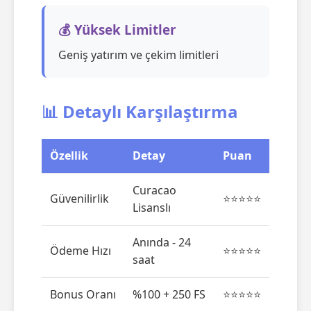
💰 Yüksek Limitler
Geniş yatırım ve çekim limitleri
📊 Detaylı Karşılaştırma
Özellik
Detay
Puan
Curacao
Güvenilirlik
⭐⭐⭐⭐⭐
Lisanslı
Anında - 24
Ödeme Hızı
⭐⭐⭐⭐⭐
saat
Bonus Oranı
%100 + 250 FS
⭐⭐⭐⭐⭐