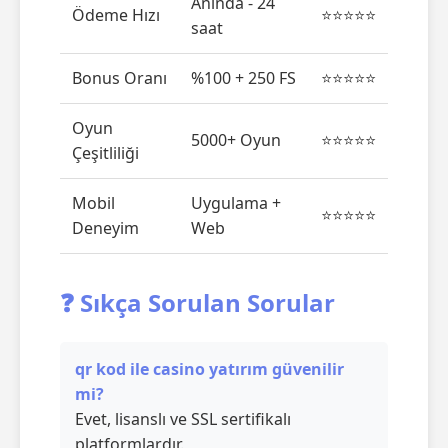
Anında - 24
Ödeme Hızı
⭐⭐⭐⭐⭐
saat
Bonus Oranı
%100 + 250 FS
⭐⭐⭐⭐⭐
Oyun
5000+ Oyun
⭐⭐⭐⭐⭐
Çeşitliliği
Mobil
Uygulama +
⭐⭐⭐⭐⭐
Deneyim
Web
❓ Sıkça Sorulan Sorular
qr kod ile casino yatırım güvenilir
mi?
Evet, lisanslı ve SSL sertifikalı
platformlardır.