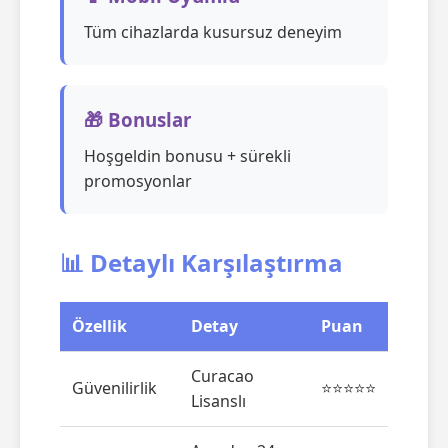
Tüm cihazlarda kusursuz deneyim
🎁 Bonuslar
Hoşgeldin bonusu + sürekli
promosyonlar
📊 Detaylı Karşılaştırma
Özellik
Detay
Puan
Curacao
Güvenilirlik
⭐⭐⭐⭐⭐
Lisanslı