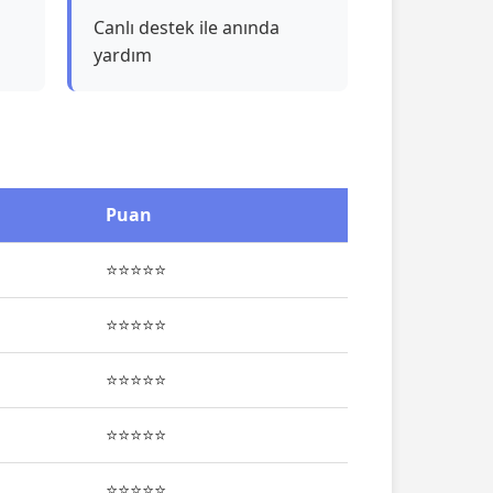
Canlı destek ile anında
yardım
Puan
⭐⭐⭐⭐⭐
⭐⭐⭐⭐⭐
⭐⭐⭐⭐⭐
⭐⭐⭐⭐⭐
⭐⭐⭐⭐⭐