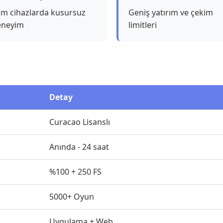
m cihazlarda kusursuz
Geniş yatırım ve çekim
eneyim
limitleri
Detay
Curacao Lisanslı
Anında - 24 saat
%100 + 250 FS
5000+ Oyun
Uygulama + Web