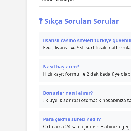
❓ Sıkça Sorulan Sorular
lisanslı casino siteleri türkiye güvenil
Evet, lisanslı ve SSL sertifikalı platformla
Nasıl başlarım?
Hızlı kayıt formu ile 2 dakikada üye olabil
Bonuslar nasıl alınır?
İlk üyelik sonrası otomatik hesabınıza ta
Para çekme süresi nedir?
Ortalama 24 saat içinde hesabınıza geçe