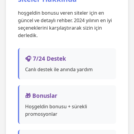
hoşgeldin bonusu veren siteler için en
güncel ve detaylı rehber. 2024 yılının en iyi
seçeneklerini karşılaştırarak sizin için
derledik.
🎧 7/24 Destek
Canlı destek ile anında yardım
🎁 Bonuslar
Hoşgeldin bonusu + sürekli
promosyonlar