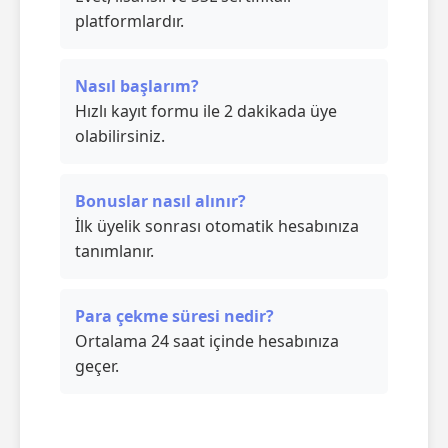
platformlardır.
Nasıl başlarım?
Hızlı kayıt formu ile 2 dakikada üye
olabilirsiniz.
Bonuslar nasıl alınır?
İlk üyelik sonrası otomatik hesabınıza
tanımlanır.
Para çekme süresi nedir?
Ortalama 24 saat içinde hesabınıza
geçer.